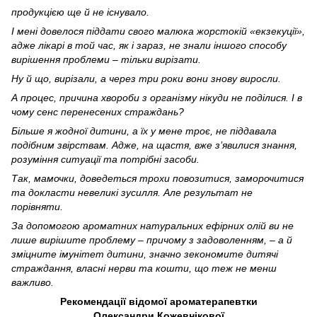
продукцією ще й не існувало.
І мені довелося піддати свого малюка жорстокій «екзекуції»,
адже лікарі в той час, як і зараз, не знали іншого способу
вирішення проблеми – тільки вирізати.
Ну й що, вирізали, а через три роки вони знову виросли.
А процес, причина хвороби з організму нікуди не поділися. І в
чому сенс перенесених страждань?
Більше я жодної дитини, а їх у мене троє, не піддавала
подібним звірствам. Адже, на щастя, вже з’явилися знання,
розуміння ситуації та потрібні засоби.
Так, мамочки, доведеться трохи повозитися, заморочитися
та докласти невеликі зусилля. Але результат не
порівняти.
За допомогою ароматних натуральних ефірних олій ви не
лише вирішите проблему – причому з задоволенням, – а й
зміцните імунітет дитини, значно зекономите дитячі
страждання, власні нерви та кошти, що теж не менш
важливо.
Рекомендації відомої ароматерапевтки
Олександри Кожевнікової