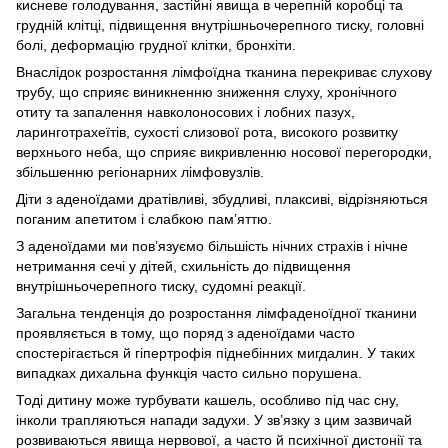
кисневе голодування, застійні явища в черепній коробці та
грудній клітці, підвищення внутрішньочерепного тиску, головні
болі, деформацію грудної клітки, бронхіти.
Внаслідок розростання лімфоїдна тканина перекриває слухову
трубу, що сприяє виникненню зниження слуху, хронічного
отиту та запалення навколоносових і лобних пазух,
ларинготрахеїтів, сухості слизової рота, високого розвитку
верхнього неба, що сприяє викривленню носової перегородки,
збільшенню регіонарних лімфовузлів.
Діти з аденоїдами дратівливі, збудливі, плаксиві, відрізняються
поганим апетитом і слабкою пам’яттю.
З аденоїдами ми пов’язуємо більшість нічних страхів і нічне
нетримання сечі у дітей, схильність до підвищення
внутрішньочерепного тиску, судомні реакції.
Загальна тенденція до розростання лімфаденоїдної тканини
проявляється в тому, що поряд з аденоїдами часто
спостерігається й гіпертрофія піднебінних мигдалин. У таких
випадках дихальна функція часто сильно порушена.
Тоді дитину може турбувати кашель, особливо під час сну,
інколи трапляються напади задухи. У зв’язку з цим зазвичай
розвиваються явища нервової, а часто й психічної дистонії та