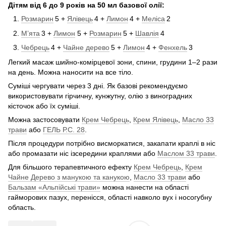
Дітям від 6 до 9 років на 50 мл базової олії:
Розмарин
5 +
Ялівець
4 +
Лимон
4 +
Меліса
2
М’ята
3 +
Лимон
5 +
Розмарин
5 +
Шавлія
4
Чебрець
4 +
Чайне дерево
5 +
Лимон
4 +
Фенхель
3
Легкий масаж шийно-комірцевої зони, спини, грудини 1–2 рази
на день. Можна наносити на все тіло.
Суміші чергувати через 3 дні. Як базові рекомендуємо
використовувати гірчичну, кунжутну, олію з виноградних
кісточок або їх суміші.
Можна застосовувати
Крем Чебрець
,
Крем Ялівець
,
Масло 33
трави
або
ГЕЛЬ Р.С. 28
.
Після процедури потрібно висморкатися, закапати краплі в ніс
або промазати ніс ізсередини краплями або
Маслом 33 трави
.
Для більшого терапевтичного ефекту
Крем Чебрець
,
Крем
Чайне Дерево з манукою та канукою
,
Масло 33 трави
або
Бальзам «Альпійські трави»
можна нанести на області
гайморових пазух, перенісся, області навколо вух і носогубну
область.