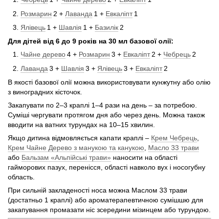
Розмарин
2 +
Лаванда
1 +
Евкаліпт
1
Ялівець
1 +
Шавлія
1 +
Базилік
2
Для дітей від 6 до 9 років на 30 мл базової олії:
Чайне дерево
4 +
Розмарин
3 +
Евкаліпт
2 +
Чебрець
2
Лаванда
3 +
Шавлія
3 +
Ялівець
3 +
Евкаліпт
2
В якості базової олії можна використовувати кунжутну або олію
з виноградних кісточок.
Закапувати по 2–3 краплі 1–4 рази на день – за потребою.
Суміші чергувати протягом дня або через день. Можна також
вводити на ватних турундах на 10–15 хвилин.
Якщо дитина відмовляється капати краплі –
Крем Чебрець
,
Крем Чайне Дерево з манукою та канукою
,
Масло 33 трави
або
Бальзам «Альпійські трави»
наносити на області
гайморових пазух, перенісся, області навколо вух і носогубну
область.
При сильній закладеності носа можна Маслом 33 трави
(достатньо 1 краплі) або ароматерапевтичною сумішшю для
закапування промазати ніс зсередини мізинцем або турундою.