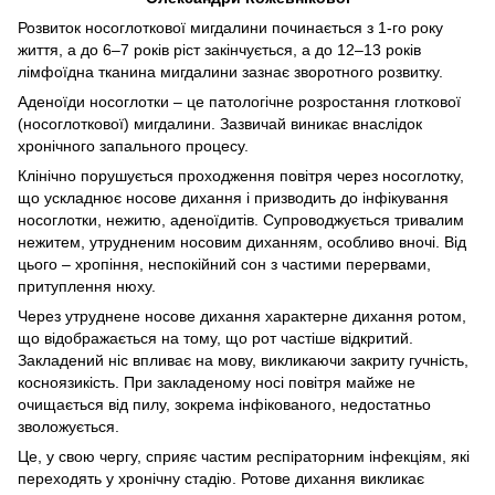
Розвиток носоглоткової мигдалини починається з 1-го року
життя, а до 6–7 років ріст закінчується, а до 12–13 років
лімфоїдна тканина мигдалини зазнає зворотного розвитку.
Аденоїди носоглотки – це патологічне розростання глоткової
(носоглоткової) мигдалини. Зазвичай виникає внаслідок
хронічного запального процесу.
Клінічно порушується проходження повітря через носоглотку,
що ускладнює носове дихання і призводить до інфікування
носоглотки, нежитю, аденоїдитів. Супроводжується тривалим
нежитем, утрудненим носовим диханням, особливо вночі. Від
цього – хропіння, неспокійний сон з частими перервами,
притуплення нюху.
Через утруднене носове дихання характерне дихання ротом,
що відображається на тому, що рот частіше відкритий.
Закладений ніс впливає на мову, викликаючи закриту гучність,
косноязикість. При закладеному носі повітря майже не
очищається від пилу, зокрема інфікованого, недостатньо
зволожується.
Це, у свою чергу, сприяє частим респіраторним інфекціям, які
переходять у хронічну стадію. Ротове дихання викликає