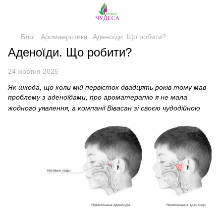
Блог
Аромаеротика
Аденоїди. Що робити?
Аденоїди. Що робити?
24 жовтня 2025
Як шкода, що коли мій первісток двадцять років тому мав
проблему з аденоїдами, про ароматерапію я не мала
жодного уявлення, а
компанії Вівасан зі своєю чудодійною