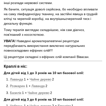
інші розлади нервової системи.
Як бачите, ситуація доволі серйозна, бо необхідно впливати
на саму лімфаденоїдну тканину, на застійні явища в грудній
клітці та черепній коробці, на внутрішньочерепний тиск і
дихальну функцію.
Тому терапія виглядає складнішою, ніж сам діагноз,
пов’язаний з носоглоткою.
УВАГА!
Наведені ароматерапевтичні рецептури
передбачають використання виключно натуральних
повноскладових ефірних олій!!!
Ці рецептури складені з ефірних олій компанії Вівасан.
Краплі в ніс:
Для дітей від 1 до 3 років на 10 мл базової олії:
Лаванда
1 +
Чайне дерево
2
Розмарин
1 +
Лаванда
2
Базилік
1 +
Чайне дерево
2
Для дітей від 3 до 6 років на 10 мл базової олії:
Чебрець
1 +
Чайне дерево
2 +
Евкаліпт
1