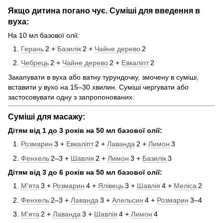
Якщо дитина погано чує. Суміші для введення в
вуха:
На 10 мл базової олії:
Герань
2 +
Базилік
2 +
Чайне дерево
2
Чебрець
2 +
Чайне дерево
2 +
Евкаліпт
2
Закапувати в вуха або ватну турундочку, змочену в суміші,
вставити у вухо на 15–30 хвилин. Суміші чергувати або
застосовувати одну з запропонованих.
Суміші для масажу:
Дітям від 1 до 3 років на 50 мл базової олії:
Розмарин
3 +
Евкаліпт
2 +
Лаванда
2 +
Лимон
3
Фенхель
2–3 +
Шавлія
2 +
Лимон
3 +
Базилік
3
Дітям від 3 до 6 років на 50 мл базової олії:
М’ята
3 +
Розмарин
4 +
Ялівець
3 +
Шавлія
4 +
Меліса
2
Фенхель
2–3 +
Лаванда
3 +
Апельсин
4 +
Розмарин
3–4
М’ята
2 +
Лаванда
3 +
Шавлія
4 +
Лимон
4