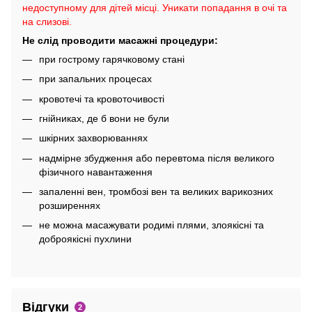
недоступному для дітей місці. Уникати попадання в очі та
на слизові.
Не слід проводити масажні процедури:
при гострому гарячковому стані
при запальних процесах
кровотечі та кровоточивості
гнійниках, де б вони не були
шкірних захворюваннях
надмірне збудження або перевтома після великого
фізичного навантаження
запаленні вен, тромбозі вен та великих варикозних
розширеннях
не можна масажувати родимі плями, злоякісні та
доброякісні пухлини
Відгуки
2