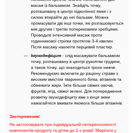
масаж із бальзамом. Знайдіть точку,
розташовану в центрі підколінної ямки і з
силою втирайте до неї бальзам. Можна
промасувати дві інші точки, які розташовуються
між другим і третім поперековими хребцями.
Проводьте інтенсивний масаж проти
годинникової стрілки протягом 3-4 хвилин.
Після масажу наклеїти перцевий пластир.
Імунодефіцит
- слід масажувати бальзамом
точку, розташовану в центрі рукоятки грудини,
а також точку, що знаходиться трохи нижче.
Рекомендуємо включити до раціону страви з
високим вмістом тваринного білка, вітамінів та
обмежити жири. Їжте більше свіжих овочів,
фруктів, ягід, свіжої зелені. Для попередження
розвитку імунодефіциту вже з кінця зими
намагайтеся вживати якомога більше вітамінів.
Застереження:
Не застосовувати при індивідуальній непереносимості
компонентів продукту та дітям до 2-х років! Зберігати у