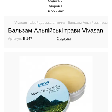
Vivasan
Швейцарська аптечка
Бальзам Альпійські трави 
Бальзам Альпійські трави Vivasan
Артикул:
E 147
2 відгуки