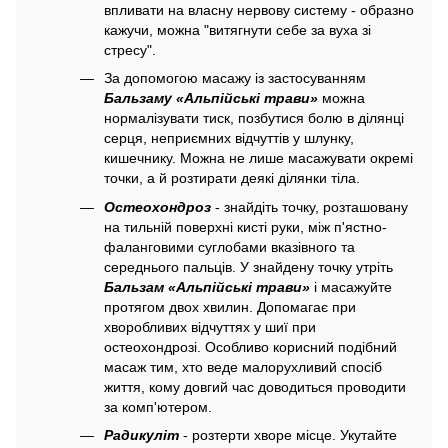
впливати на власну нервову систему - образно
кажучи, можна "витягнути себе за вуха зі
стресу".
За допомогою масажу із застосуванням
Бальзаму «Альпійські трави»
можна
нормалізувати тиск, позбутися болю в ділянці
серця, неприємних відчуттів у шлунку,
кишечнику. Можна не лише масажувати окремі
точки, а й розтирати деякі ділянки тіла.
Остеохондроз
- знайдіть точку, розташовану
на тильній поверхні кисті руки, між п'ястно-
фаланговими суглобами вказівного та
середнього пальців. У знайдену точку утріть
Бальзам «Альпійські трави»
і масажуйте
протягом двох хвилин. Допомагає при
хворобливих відчуттях у шиї при
остеохондрозі. Особливо корисний подібний
масаж тим, хто веде малорухливий спосіб
життя, кому довгий час доводиться проводити
за комп'ютером.
Радикуліт
- розтерти хворе місце. Укутайте