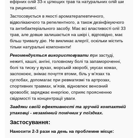
ефірних олій 33-х цілющих трав та натуральних олій ши
та рицинової.
Застосовується в якості ароматерапевтичного,
відволікаючого та репелентного, а також дезінфікуючого
та антибактеріального засобу. Має всі властивості олії 33
трав, але довше залишається на шкірі і, відповідно, має
більш тривалу дію. Не викликає алергії, оскільки містить
тільки натуральні компоненти!
Рекомендується використовувати п
ри застуді,
нежиті, кашлі, ангіні, головному болі та запамороченні,
болі та тиску у вухах, морській хворобі, укусах комах,
заспокоює, знімає почуття втоми, біль у м'язах та
суглобах, допомагає при ревматизмі та артрозах,
спортивних травмах, м'язів, відновлює венозний
кровообіг, заряджає енергією, сприяє проясненню
свідомості та концентрації уваги.
Завдяки своїй ефективності та зручній компактній
упаковці - незамінний помічник у поїздках.
Застосування:
Наносити 2-3 рази на день на проблемне місце: