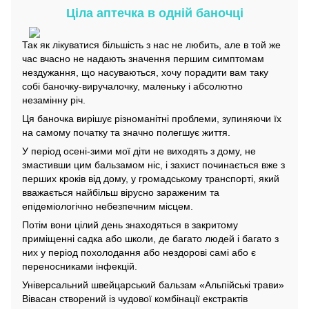
Ціла аптечка в одній баночці
Так як лікуватися більшість з нас не любить, але в той же
час вчасно не надають значення першим симптомам
нездужання, що насуваються, хочу порадити вам таку
собі баночку-виручалочку, маленьку і абсолютно
незамінну річ.
Ця баночка вирішує різноманітні проблеми, зупиняючи їх
на самому початку та значно полегшує життя.
У період осені-зими мої діти не виходять з дому, не
змастивши цим бальзамом ніс, і захист починається вже з
перших кроків від дому, у громадському транспорті, який
вважається найбільш вірусно зараженим та
епідеміологічно небезпечним місцем.
Потім вони цілий день знаходяться в закритому
приміщенні садка або школи, де багато людей і багато з
них у період похолодання або нездорові самі або є
переносниками інфекцій.
Універсальний швейцарський бальзам «Альпійські трави»
Вівасан створений із чудової комбінації екстрактів