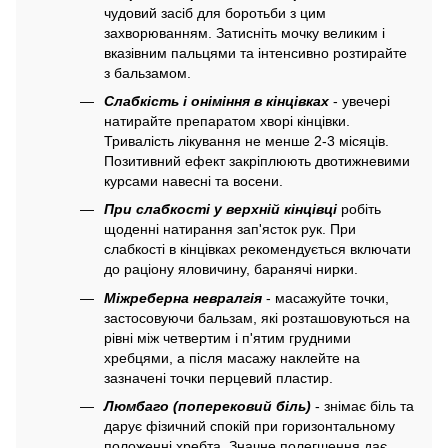
чудовий засіб для боротьби з цим
захворюванням. Затисніть мочку великим і
вказівним пальцями та інтенсивно розтирайте
з бальзамом.
Слабкість і оніміння в кінцівках
- увечері
натирайте препаратом хворі кінцівки.
Тривалість лікування не менше 2-3 місяців.
Позитивний ефект закріплюють двотижневими
курсами навесні та восени.
При слабкості у верхній кінцівці
робіть
щоденні натирання зап'ясток рук. При
слабкості в кінцівках рекомендується включати
до раціону яловичину, баранячі нирки.
Міжреберна невралгія
- масажуйте точки,
застосовуючи бальзам, які розташовуються на
рівні між четвертим і п'ятим грудними
хребцями, а після масажу наклейте на
зазначені точки перцевий пластир.
Люмбаго (поперековий біль)
- знімає біль та
дарує фізичний спокій при горизонтальному
положенні хребта. Значне полегшення дає