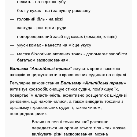
нежить - на верхню губу
болі у вухах - на і за вушну раковину
головний біль - на віскі
застуда - розтерти груди
неперевершений засіб від комах (комарів, кліщів)
укуси комах - нанести на місце укусу
масаж біологічно активних точок - допомагає запобігти
багатьом захворюванням.
Бальзам "Альпійські трави"
змусить кров з високою
швидкістю циркулювати в кровоносних судинах по спіралі.
Регулярне використання
Бальзаму «Альпійські трави»
активізує кровообіг, очищує стінки судин, пом'якшує їх,
повертає їм еластичність, ефективно розщеплює шкідливі
речовини, що накопичилися, а також виводить токсини з
організму і кровоносних судин і, таким чином,
попереджає ризик.
Вплив на певні точки вушної раковини
передається на органи всього тіла - так можна
вилікувати різні захворювання, можна