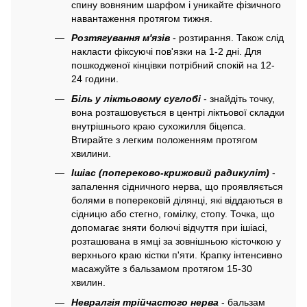
спину вовняним шарфом і уникайте фізичного
навантаження протягом тижня.
Розтягування м'язів
- розтирання. Також слід
накласти фіксуючі пов'язки на 1-2 дні. Для
пошкодженої кінцівки потрібний спокій на 12-
24 години.
Біль у ліктьовому суглобі
- знайдіть точку,
вона розташовується в центрі ліктьової складки
внутрішнього краю сухожилля біцепса.
Втирайте з легким положенням протягом
хвилини.
Ішіас (попереково-крижовий радикуліт)
-
запалення сідничного нерва, що проявляється
болями в поперековій ділянці, які віддаються в
сідницю або стегно, гомілку, стопу. Точка, що
допомагає зняти болючі відчуття при ішіасі,
розташована в ямці за зовнішньою кісточкою у
верхнього краю кістки п'яти. Крапку інтенсивно
масажуйте з бальзамом протягом 15-30
хвилин.
Невралгія трійчастого нерва
- бальзам