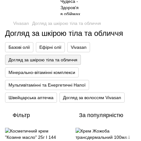
Vivasan
Догляд за шкірою тіла та обличчя
Догляд за шкірою тіла та обличчя
Базові олії
Ефірні олії
Vivasan
Догляд за шкірою тіла та обличчя
Мінерально-вітамінні комплекси
Мультивітамінні та Енергетичні Напої
Швейцарська аптечка
Догляд за волоссям Vivasan
Фільтр
За популярністю