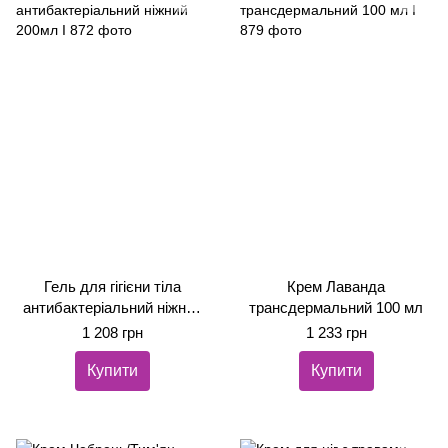
Гель для гігієни тіла
Крем Лаванда
антибактеріальний ніжний
трансдермальний 100 мл
200мл
1 208 грн
1 233 грн
Купити
Купити