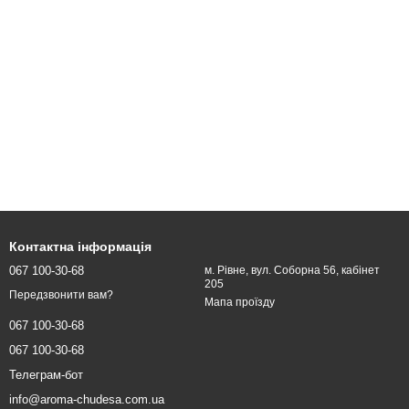
Контактна інформація
067 100-30-68
м. Рівне, вул. Соборна 56, кабінет
205
Передзвонити вам?
Мапа проїзду
067 100-30-68
067 100-30-68
Телеграм-бот
info@aroma-chudesa.com.ua