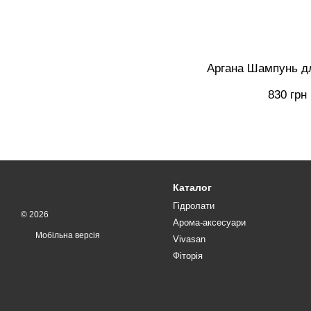
Аргана Шампунь д
830 грн
Каталог
Гідролати
© 2026
Арома-аксесуари
Мобільна версія
Vivasan
Фіторія