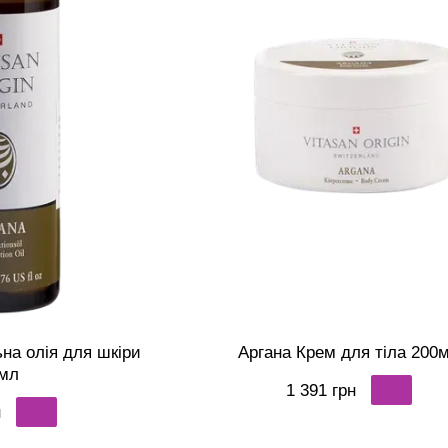
на олія для шкіри
Аргана Крем для тіла 200
мл
1 391 грн
н