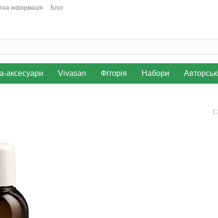
тна інформація
Блог
а-аксесуари
Vivasan
Фіторія
Набори
Авторськ
С