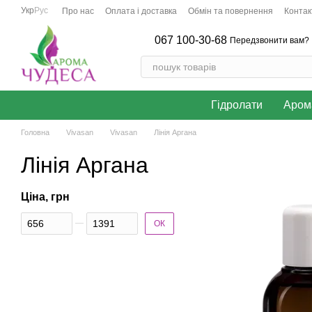
Перейти до основного контенту
Укр
Рус
Про нас
Оплата і доставка
Обмін та повернення
Контак
067 100-30-68
Передзвонити вам?
Гідролати
Аром
Головна
Vivasan
Vivasan
Лінія Аргана
Лінія Аргана
Ціна, грн
Від Ціна, грн
До Ціна, грн
ОК