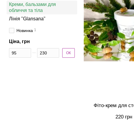
Креми, бальзами для
обличчя та тіла
Лінія "Glansana"
1
Новинка
Ціна, грн
Від Ціна, грн
До Ціна, грн
ОК
Фіто-крем для ст
220 грн