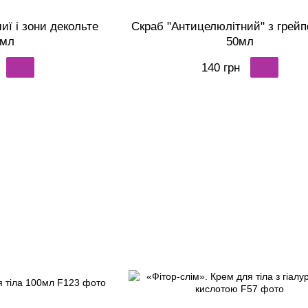
иї і зони декольте
Скраб "Антицелюлітний" з грей
 мл
50мл
140 грн