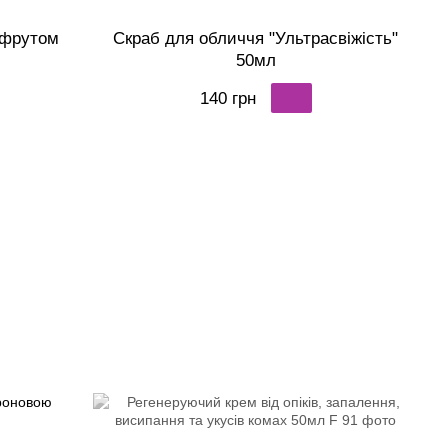
пфрутом
Скраб для обличчя "Ультрасвіжість"
50мл
140 грн