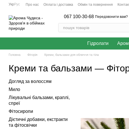
Перейти до основного контенту
Укр
Рус
Про нас
Оплата і доставка
Обмін та повернення
Контак
067 100-30-68
Передзвонити вам?
Гідролати
Аром
Головна
Фіторія
Креми, бальзами для обличчя та тіла
Креми та бальзами — Фітор
Догляд за волоссям
Мило
Лікувальні бальзами, краплі,
спреї
Фітосиропи
Дієтичні добавки, екстракти
та фітосвічки