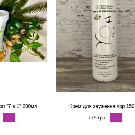
оп "7 в 1" 200мл
Крем для звуження пор 15
175 грн