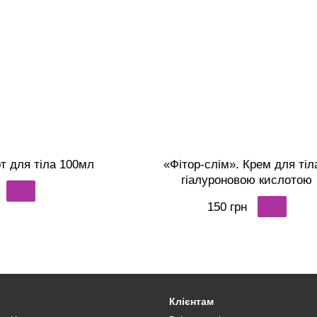
т для тіла 100мл
«Фітор-слім». Крем для тіл
гіалуроновою кислотою
150 грн
Клієнтам