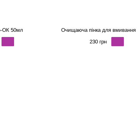
р-ОК 50мл
Очищаюча пінка для вмивання
230 грн