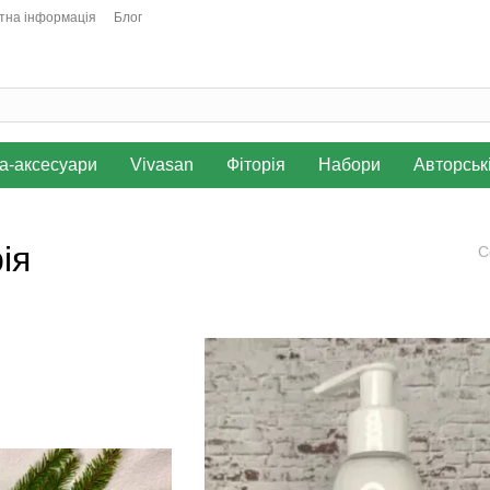
тна інформація
Блог
а-аксесуари
Vivasan
Фіторія
Набори
Авторськ
ія
С