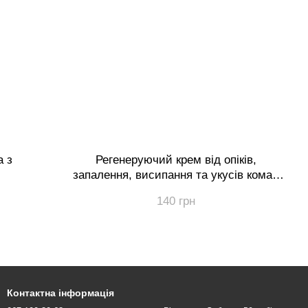
а з
Регенеруючий крем від опіків,
запалення, висипання та укусів комах
50мл
140 грн
Контактна інформація