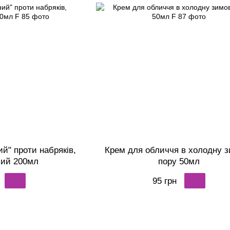
ий" проти набряків,
Крем для обличчя в холодну 
ий 200мл
пору 50мл
95 грн