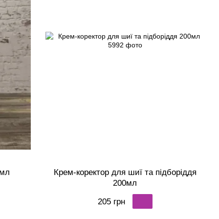
0мл
Крем-коректор для шиї та підборіддя
200мл
205 грн