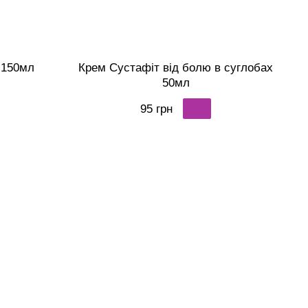
 150мл
Крем Сустафіт від болю в суглобах
50мл
95 грн