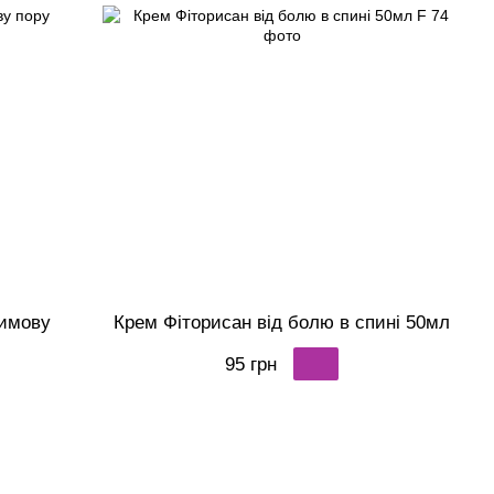
зимову
Крем Фіторисан від болю в спині 50мл
95 грн