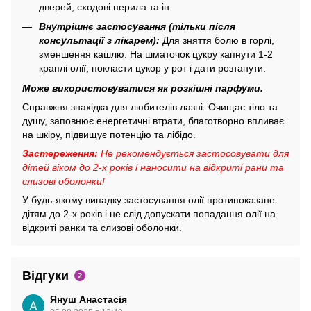
дверей, сходові перила та ін.
Внутрішнє застосування (тільки після
консультації з лікарем):
Для зняття болю в горлі,
зменшення кашлю. На шматочок цукру капнути 1-2
краплі олії, покласти цукор у рот і дати розтанути.
Може використовуватися як розкішні парфуми.
Справжня знахідка для любителів лазні. Очищає тіло та
душу, заповнює енергетичні втрати, благотворно впливає
на шкіру, підвищує потенцію та лібідо.
Застереження:
Не рекомендується застосовувати для
дітей віком до 2-х років і наносити на відкриті рани та
слизові оболонки!
У будь-якому випадку застосування олії протипоказане
дітям до 2-х років і не слід допускати попадання олії на
відкриті ранки та слизові оболонки.
Відгуки
2
Януш Анастасія