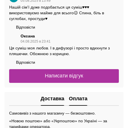
05.08.2025 в 13:49
Нашій сім'ї дуже подобається ця суміш♥️♥️♥️
використовуємо майже для всього😉 Спина, біль в
суглобах, простуди♥️
Відповісти
Оксана
04.08.2025 в 23:41
Ця суміш моя любов. І в дифузорі і просто вдихнути з
пляшечки. Обожнюю з корицею.
Відповісти
Написати відгук
Доставка
Оплата
Самовивіз з нашого магазину — безкоштовно.
«Новою поштою» або «Укрпоштою» по Україні — за
тарифами оператора.