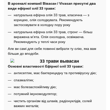
В арсеналі компанії Вівасан / Vivasan присутні два
види ефірної олії 33 трави:
натуральна ефірна олія 33 трав, класична ― з
корицею, олія солодкувата. Рекомендують
застосовувати в холодну пору року
натуральна ефірна олія 33 трав, стронг ― більш
виражена м'ята. Олія охолодна, освіжаюча.
Рекомендують у теплі часи року
Але ви самі для себе повинні вибрати ту олію, яка вам
більше до вподоби.
Основні властивості Ефірної олії 33 трави:
антисептик, має бактерицидну та противірусну дію;
спазмалітик;
має болезаспокійливу дію;
потужний імуномодулятор;
чистить організм від шлаків, радіонуклідів, солей
важких металів;