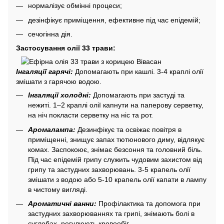
нормалізує обмінні процеси;
дезінфікує приміщення, ефективне під час епідемій;
сечогінна дія.
Застосування олії 33 трави:
Інгаляції гарячі:
Допомагають при кашлі. 3-4 краплі олії
змішати з гарячою водою.
Інгаляції холодні:
Допомагають при застуді та
нежиті. 1–2 краплі олії капнути на паперову серветку,
на ніч покласти серветку на ніс та рот.
Аромалампа:
Дезинфікує та освіжає повітря в
приміщенні, знищує запах тютюнового диму, відлякує
комах. Заспокоює, знімає безсоння та головний біль.
Під час епідемій грипу служить чудовим захистом від
грипу та застудних захворювань. 3-5 крапель олії
змішати з водою або 5-10 крапель олії капати в лампу
в чистому вигляді.
Ароматичні ванни:
Профілактика та допомога при
застудних захворюваннях та грипі, знімають болі в
суглобах, регулюють кровообіг.