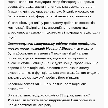
герань запашна, мандарин, лавр благородний, гірська
сосна, фісташка мастична, стиральна смола, естрагон
(тархун), кріп, селера, ваніль, ірис блідий, мироксилон
бальзамоносний, ферула гальбаноносна, женьшень
Унікальність цієї олії, у ретельному доборі компонентів
композиції. Ефірні олії композиційно не поводяться
агресивно, а навпаки - підсилюють і покращують дію одна
одної.
Застосовуючи натуральну ефірну олію тридцяти
трьох трав, компанії Vivasan / Вівасан
, ви можете
бути абсолютно впевнені в її позитивній дії на ваш
організм, і це не випадково, адже всі олії пройшли
високий ступінь очищення і є дуже концентрованими, що
сприяє її багатоцільовій ефективності, економному
використанню, а функціональна олія жожоба, що входить
так само до складу олії, робить його м'якшим.
Головний секрет олії - її різнобічне, багатоцільове
використання.
З натуральною
ефірною олією 33 трав, компанії
Vivasan
, ви можете легко підтримувати Ваш організм в
нормі протягом всього року.