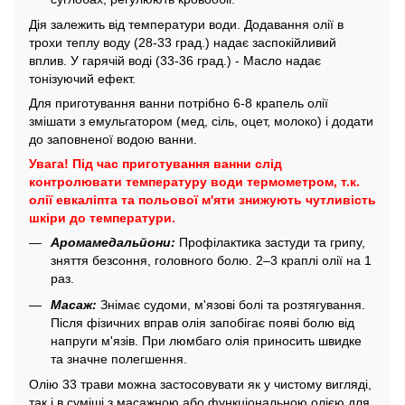
Дія залежить від температури води. Додавання олії в
трохи теплу воду (28-33 град.) надає заспокійливий
вплив. У гарячій воді (33-36 град.) - Масло надає
тонізуючий ефект.
Для приготування ванни потрібно 6-8 крапель олії
змішати з емульгатором (мед, сіль, оцет, молоко) і додати
до заповненої водою ванни.
Увага! Під час приготування ванни слід
контролювати температуру води термометром, т.к.
олії евкаліпта та польової м'яти знижують чутливість
шкіри до температури.
Аромамедальйони:
Профілактика застуди та грипу,
зняття безсоння, головного болю. 2–3 краплі олії на 1
раз.
Масаж:
Знімає судоми, м'язові болі та розтягування.
Після фізичних вправ олія запобігає появі болю від
напруги м'язів. При люмбаго олія приносить швидке
та значне полегшення.
Олію 33 трави можна застосовувати як у чистому вигляді,
так і в суміші з масажною або функціональною олією для