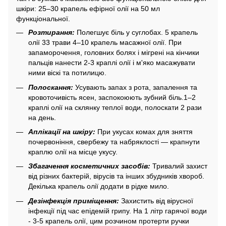
шкіри: 25–30 крапель ефірної олії на 50 мл
функціональної.
Розтирання:
Полегшує біль у суглобах. 5 крапель
олії 33 трави 4–10 крапель масажної олії. При
запаморочення, головних болях і мігрені на кінчики
пальців нанести 2-3 краплі олії і м'яко масажувати
ними віскі та потилицю.
Полоскання:
Усувають запах з рота, запалення та
кровоточивість ясен, заспокоюють зубний біль.1–2
краплі олії на склянку теплої води, полоскати 2 рази
на день.
Аплікації на шкіру:
При укусах комах для зняття
почервоніння, свербежу та набряклості — крапнути
краплю олії на місце укусу.
Збагачення косметичних засобів:
Тривалий захист
від різних бактерій, вірусів та інших збудників хвороб.
Декілька крапель олії додати в рідке мило.
Дезінфекція приміщення:
Захистить від вірусної
інфекції під час епідемій грипу. На 1 літр гарячої води
- 3-5 крапель олії, цим розчином протерти ручки