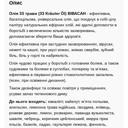
Опис
Олія 33 трави (33 Kräuter Öl) ВІВАСАН
- ефективна,
багатоцільова, універсальна олія, що поєднує в собі цілу
палітру натуральних ефірних олій, які здатні допомогти в
боротьбі з величезною кількістю захворювань,
допомагаючи зберегти Ваше здоров'я.
Олія ефективна при застудних захворюваннях, вірусах,
нежиті та кашлі, при укусі комах, знімає свербіж, зубний
біль, біль у горлі та набряклість.
Олія чудово працює у боротьбі з головним болем, а також
судомами та болями в суглобах, попереку та м'язах,
ефективна в лікуванні різних стоматологічних запалень
(ясен, при освіженні дихання).
Також дезінфікує та освіжає повітря у приміщеннях,
усуває запах тютюнового диму.
До нього входять:
евкаліпт, кайепут, м'ята польова,
апельсин, лимонна трава індійська, гвоздика, ялівець,
рожеве дерево, лимон, розмарин, лаванда вузьколиста,
шавлія, чебрець, коричник цейлонський, мирра гірка
яльсіа, базилік, ладан, гаультерія лежача, фенхель,