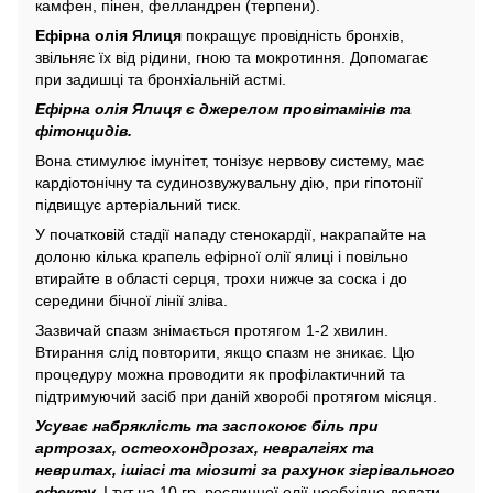
камфен, пінен, фелландрен (терпени).
Ефірна олія Ялиця
покращує провідність бронхів,
звільняє їх від рідини, гною та мокротиння. Допомагає
при задишці та бронхіальній астмі.
Ефірна олія Ялиця є джерелом провітамінів та
фітонцидів.
Вона стимулює імунітет, тонізує нервову систему, має
кардіотонічну та судинозвужувальну дію, при гіпотонії
підвищує артеріальний тиск.
У початковій стадії нападу стенокардії, накрапайте на
долоню кілька крапель ефірної олії ялиці і повільно
втирайте в області серця, трохи нижче за соска і до
середини бічної лінії зліва.
Зазвичай спазм знімається протягом 1-2 хвилин.
Втирання слід повторити, якщо спазм не зникає. Цю
процедуру можна проводити як профілактичний та
підтримуючий засіб при даній хворобі протягом місяця.
Усуває набряклість та заспокоює біль при
артрозах, остеохондрозах, невралгіях та
невритах, ішіасі та міозиті за рахунок зігрівального
ефекту.
І тут на 10 гр. рослинної олії необхідно додати