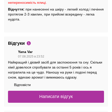
непереносимість ялиці.
Відчуття:
при нанесенні на шкіру - легкий холод і печіння
протягом 2-3 хвилин, при прийомі всередину - легка
нудота.
Відгуки
1
Yana Var
07.08.2025 в 23:52
Найкращий і дієвий засіб для заспокоєння та сну. Скільки
хімії довелося спробувати за останні 5 років і ось я
натрапила на це чудо. Наношу на руки і лодоні перед
сном, вдихаю аромат і вимикаюсь одразу.
Відповісти
Написати відгук