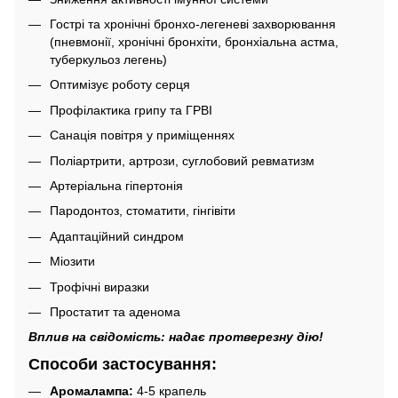
Гострі та хронічні бронхо-легеневі захворювання
(пневмонії, хронічні бронхіти, бронхіальна астма,
туберкульоз легень)
Оптимізує роботу серця
Профілактика грипу та ГРВІ
Санація повітря у приміщеннях
Поліартрити, артрози, суглобовий ревматизм
Артеріальна гіпертонія
Пародонтоз, стоматити, гінгівіти
Адаптаційний синдром
Міозити
Трофічні виразки
Простатит та аденома
Вплив на свідомість: надає протверезну дію!
Способи застосування:
Аромалампа:
4-5 крапель