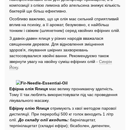
композиції з олією лимона або апельсина знижує кількість
бактерій ще більш ефективно.
Особливо важливо, що ця олія має сильний сприятливий
вплив на психіку, а її аромат, безумовно, є найбільш
тонким і свіжим (шляхетним) серед хвойних ефірних олій.
З давніх-давен ялиця у різних народів вважалася
священним деревом. Для відновлення зміцнення
здоров'я, лікування шкірних захворювань
застосовувалися хвойні ванни. Рекомендуємо також
звернути увагу на хвойну суміш ефірних олій -
Синрін
Йоку
.
Ефірна олія Ялиця
має велику проникаючу здатність.
Тому її так люблять використовувати під час проведення
лікувального масажу.
Ефірну олію Ялиця
отримують з хвої методом парової
дистиляції. При переробці 500 кг голок виходить 1 літр
олії.
До складу олії входить:
барнілацетат,
терпінілацетат (складні ефіри); бісаболен, дипентен,