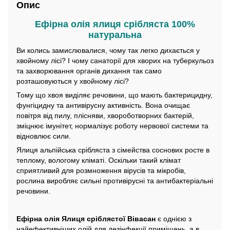
Опис
Ефірна олія ялиця срібляста 100%
натуральна
Ви колись замислювалися, чому так легко дихається у
хвойному лісі? І чому санаторії для хворих на туберкульоз
та захворювання органів дихання так само
розташовуються у хвойному лісі?
Тому що хвоя виділяє речовини, що мають бактерицидну,
фунгіцидну та антивірусну активність. Вона очищає
повітря від пилу, плісняви, хвороботворних бактерій,
зміцнює імунітет, нормалізує роботу нервової системи та
відновлює сили.
Ялиця альпійська срібляста з сімейства соснових росте в
теплому, вологому кліматі. Оскільки такий клімат
сприятливий для розмноження вірусів та мікробів,
рослина виробляє сильні противірусні та антибактеріальні
речовини.
Ефірна олія Ялиця сріблястої Вівасан
є однією з
найефективніших олій для дезінфекції приміщень, а в