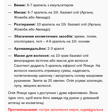
Ванни:
6-7 крапель з емульгатором
Масаж:
6-7 крапель на 10г. базової олії (Аргана,
Жожоба або Авокадо)
Розтирання:
10 крапель на 10г. базової олії (Аргана,
Жожоба або Авокадо)
Збагачення косметичних засобів:
креми, тоніки,
ополіскувачі, гелі – 4-6 крапель на 10г. основи
Аромамедальйон:
2-3 краплі
Маски для волосся:
на 10 грам базової олії
виноградних кісточок або масла для волосся
Санотинт додають 5 крапель ефірної олії Ялиця. На
волосся наносять отриману суміш, надягають
поліетиленову шапочку і загортають голову махровим
рушником. Змити за 20 хвилин. Олія усуває алопецію,
лупу, зміцнює волосся.
Олія Ялиця одна з доступних і дуже ефективних. Вона
гідне того, щоб мати його завжди під рукою у домашній
аптечці чи косметичці.
Протипоказання:
гостре запалення нирок, індивідуальна