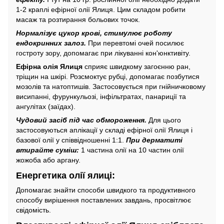
1-2 краплі ефірної олії Ялиця. Цим складом робити
масаж та розтирання больових точок.
Нормалізує цукор крові, стимулює роботу
ендокринних залоз.
При перевтомі очей посилює
гостроту зору, допомагає при лікуванні кон'юнктивіту.
Ефірна олія Ялиця
сприяє швидкому загоєнню ран,
тріщин на шкірі. Розсмоктує рубці, допомагає позбутися
мозолів та натоптишів. Застосовується при гнійничковому
висипанні, фурункульозі, інфільтратах, панариції та
ангулітах (заїдах).
Чудовий засіб під час обмороження.
Для цього
застосовуються аплікації у складі ефірної олії Ялиця і
базової олії у співвідношенні 1:1.
При дерматиті
втирайте суміш:
1 частина олії на 10 частин олії
жожоба або аргану.
Енергетика олії ялиці:
Допомагає знайти способи швидкого та продуктивного
способу вирішення поставлених завдань, просвітлює
свідомість.