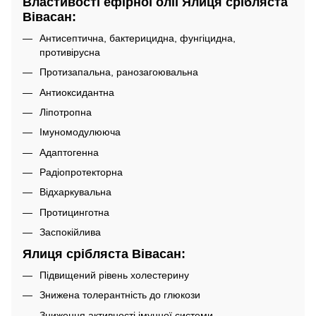
Властивості ефірної олії Ялиця срібляста
Вівасан:
Антисептична, бактерицидна, фунгіцидна,
противірусна
Протизапальна, ранозагоювальна
Антиоксидантна
Ліпотропна
Імуномодулююча
Адаптогенна
Радіопротекторна
Відхаркувальна
Протицинготна
Заспокійлива
Ялиця срібляста Вівасан:
Підвищений рівень холестерину
Знижена толерантність до глюкози
Зниження активності імунної системи