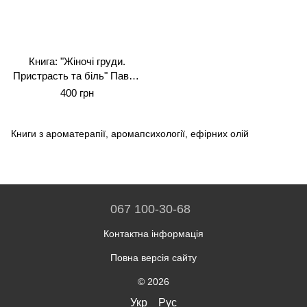
Книга: "Жіночі груди.
Пристрасть та біль" Павло
Денищук
400 грн
Книги з ароматерапії, аромапсихології, ефірних олій
067 100-30-68
Контактна інформація
Повна версія сайту
© 2026
Укр
Рус