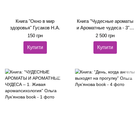
Книга "Окно в мир
Книга "Чудесные ароматы
здоровья" Гусаков Н.А.
и Ароматные чудеса - 3" +
колода ефірних
150 грн
2 500 грн
психологічних карт +
Купити
робочий зошит
Купити