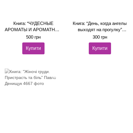
Книга: “ЧУДЕСНЫЕ
Книга: “День, когда ангелы
АРОМАТЫ И АРОМАТНЫЕ
выходят на прогулку”
ЧУДЕСА – 1. Живая
Ольга Лук’янова
500 грн
300 грн
аромапсихология” Ольга
Лук’янова
Купити
Купити