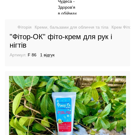
Фіторія
Креми, бальзами для обличчя та тіла
Крем Фітор
"Фітор-ОК" фіто-крем для рук і
нігтів
Артикул:
F 86
1 відгук