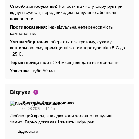
Спосіб застосування:
Нанести на чисту шкіру рук при
відчутті сухості, перед виходом на вулицю або після
повернення.
Протипоказання:
індивідуальна непереносимість
компонентів.
Умови зберігання:
зберігати в закритому, сухому,
вентильованому приміщенні за температури від +5 С до
+25 С.
Термін придатності:
24 місяці від дати виготовлення.
Упаковка:
туба 50 мл.
Відгуки
1
Вікторія Деревʼянченко
05.08.2025 в 14:15
Люблю цей крем, знахідка коли холодно на вулиці і
зимно. Гарно доглядає і живить шкіру рук.
Відповісти