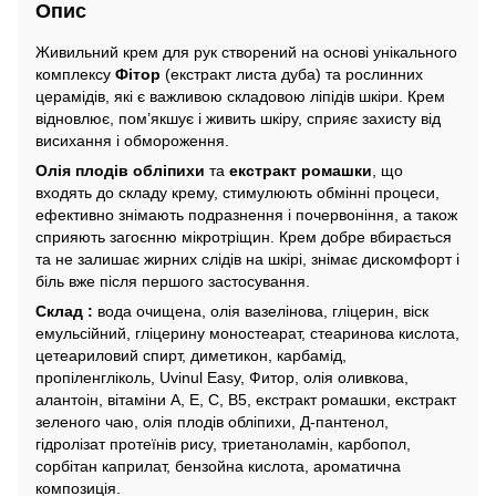
Опис
Живильний крем для рук створений на основі унікального
комплексу
Фітор
(екстракт листа дуба) та рослинних
церамідів, які є важливою складовою ліпідів шкіри. Крем
відновлює, пом’якшує і живить шкіру, сприяє захисту від
висихання і обмороження.
Олія
плодів обліпихи
та
екстракт ромашки
, що
входять до складу крему, стимулюють обмінні процеси,
ефективно знімають подразнення і почервоніння, а також
сприяють загоєнню мікротріщин. Крем добре вбирається
та не залишає жирних слідів на шкірі, знімає дискомфорт і
біль вже після першого застосування.
Склад
:
вода очищена, олія вазелінова, гліцерин, віск
емульсійний, гліцерину моностеарат, стеаринова кислота,
цетеариловий спирт, диметикон, карбамід,
пропіленгліколь, Uvinul Easy, Фитор, олія оливкова,
алантоін, вітаміни А, Е, С, В5, екстракт ромашки, екстракт
зеленого чаю, олія плодів обліпихи, Д-пантенол,
гідролізат протеїнів рису, триетаноламін, карбопол,
сорбітан каприлат, бензойна кислота, ароматична
композиція.