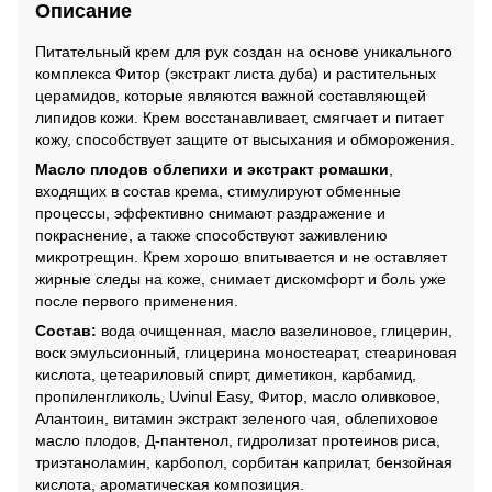
Описание
Питательный крем для рук создан на основе уникального
комплекса Фитор (экстракт листа дуба) и растительных
церамидов, которые являются важной составляющей
липидов кожи. Крем восстанавливает, смягчает и питает
кожу, способствует защите от высыхания и обморожения.
Масло плодов облепихи и экстракт ромашки
,
входящих в состав крема, стимулируют обменные
процессы, эффективно снимают раздражение и
покраснение, а также способствуют заживлению
микротрещин. Крем хорошо впитывается и не оставляет
жирные следы на коже, снимает дискомфорт и боль уже
после первого применения.
Состав:
вода очищенная, масло вазелиновое, глицерин,
воск эмульсионный, глицерина моностеарат, стеариновая
кислота, цетеариловый спирт, диметикон, карбамид,
пропиленгликоль, Uvinul Easy, Фитор, масло оливковое,
Алантоин, витамин экстракт зеленого чая, облепиховое
масло плодов, Д-пантенол, гидролизат протеинов риса,
триэтаноламин, карбопол, сорбитан каприлат, бензойная
кислота, ароматическая композиция.