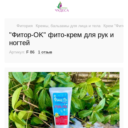
Фитория
Кремы, бальзамы для лица и тела
Крем "Фитор
"Фитор-OK" фито-крем для рук и
ногтей
Артикул:
F 86
1 отзыв