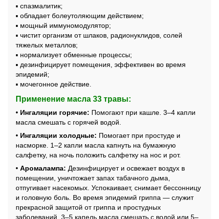
▪ спазмалитик;
▪ обладает болеутоляющим действием;
▪ мощный иммуномодулятор;
▪ чистит организм от шлаков, радионуклидов, солей
тяжелых металлов;
▪ нормализует обменные процессы;
▪ дезинфицирует помещения, эффективен во время
эпидемий;
▪ мочегонное действие.
Применение масла 33 травы:
•
Ингаляции горячие:
Помогают при кашле. 3–4 капли
масла смешать с горячей водой.
•
Ингаляции холодные:
Помогает при простуде и
насморке. 1–2 капли масла капнуть на бумажную
салфетку, на ночь положить салфетку на нос и рот.
•
Аромалампа:
Дезинфицирует и освежает воздух в
помещении, уничтожает запах табачного дыма,
отпугивает насекомых. Успокаивает, снимает бессонницу
и головную боль. Во время эпидемий гриппа — служит
прекрасной защитой от гриппа и простудных
заболеваний. 3–5 капель масла смешать с водой или 5–