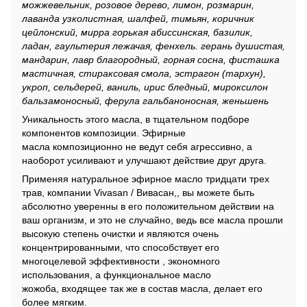
можжевельник, розовое дерево, лимон, розмарин,
лаванда узколистная, шалфей, тимьян, коричник
цейлонский, мирра горькая абиссинская, базилик,
ладан, гаультерия лежачая, фенхель. герань душистая,
мандарин, лавр благородный, горная сосна, фисташка
мастичная, стираксовая смола, эстрагон (тархун),
укроп, сельдерей, ваниль, ирис бледный, мироксилон
бальзамоносный, ферула гальбаноносная, женьшень
Уникальность этого масла, в тщательном подборе
компонентов композиции. Эфирные
масла композиционно не ведут себя агрессивно, а
наоборот усиливают и улучшают действие друг друга.
Применяя натуральное эфирное масло тридцати трех
трав, компании Vivasan / Вивасан,, вы можете быть
абсолютно уверенны в его положительном действии на
ваш организм, и это не случайно, ведь все масла прошли
высокую степень очистки и являются очень
концентрированными, что способствует его
многоцелевой эффективности , экономного
использования, а функциональное масло
жожоба, входящее так же в состав масла, делает его
более мягким.