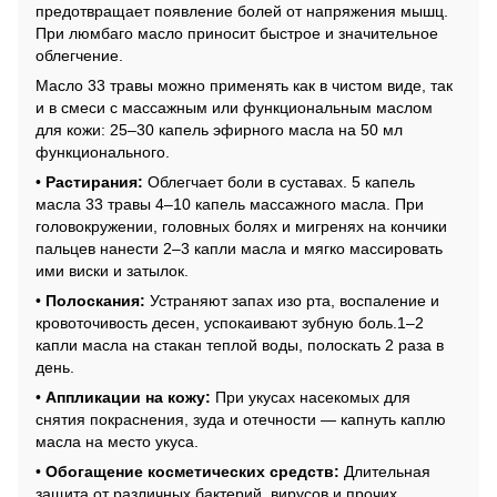
предотвращает появление болей от напряжения мышц.
При люмбаго масло приносит быстрое и значительное
облегчение.
Масло 33 травы можно применять как в чистом виде, так
и в смеси с массажным или функциональным маслом
для кожи: 25–30 капель эфирного масла на 50 мл
функционального.
•
Растирания:
Облегчает боли в суставах. 5 капель
масла 33 травы 4–10 капель массажного масла. При
головокружении, головных болях и мигренях на кончики
пальцев нанести 2–3 капли масла и мягко массировать
ими виски и затылок.
•
Полоскания:
Устраняют запах изо рта, воспаление и
кровоточивость десен, успокаивают зубную боль.1–2
капли масла на стакан теплой воды, полоскать 2 раза в
день.
•
Аппликации на кожу:
При укусах насекомых для
снятия покраснения, зуда и отечности — капнуть каплю
масла на место укуса.
•
Обогащение косметических средств:
Длительная
защита от различных бактерий, вирусов и прочих