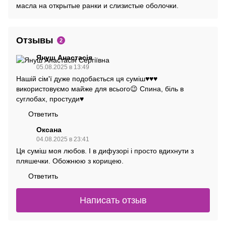
масла на открытые ранки и слизистые оболочки.
Отзывы
2
Януш Анастасія
05.08.2025 в 13:49
Нашій сім'ї дуже подобається ця суміш♥️♥️♥️
використовуємо майже для всього😉 Спина, біль в
суглобах, простуди♥️
Ответить
Оксана
04.08.2025 в 23:41
Ця суміш моя любов. І в дифузорі і просто вдихнути з
пляшечки. Обожнюю з корицею.
Ответить
Написать отзыв