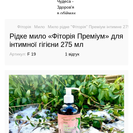
Фіторія
Мило
Мило рідке "Фіторія" Преміум інтимне 275
Рідке мило «Фіторія Преміум» для
інтимної гігієни 275 мл
Артикул:
F 19
1 відгук