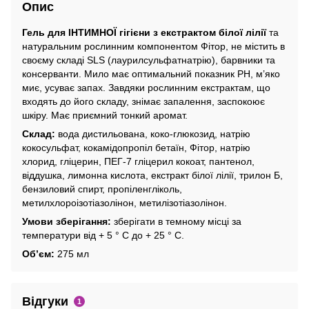
Опис
Гель для ІНТИМНОЇ гігієни з екстрактом білої лілії
та
натуральним рослинним компонентом Фітор, не містить в
своєму складі SLS (лаурилсульфатнатрію), барвники та
консерванти. Мило має оптимальний показник РН, м’яко
миє, усуває запах. Завдяки рослинним екстрактам, що
входять до його складу, знімає запалення, заспокоює
шкіру. Має приємний тонкий аромат.
Склад:
вода дистильована, коко-глюкозид, натрію
кокосульфат, кокамідопропіл бетаїн, Фітор, натрію
хлорид, гліцерин, ПЕГ-7 гліцерил кокоат, пантенол,
віддушка, лимонна кислота, екстракт білої лілії, трилон Б,
бензиловий спирт, пропіленгліколь,
метилхлороізотіазолінон, метилізотіазолінон.
Умови зберігання:
зберігати в темному місці за
температури від + 5 ° С до + 25 ° С.
Об’єм:
275 мл
Відгуки
1