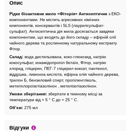
Опис
Рідке біоактивне мило «Фіторія» Антисептичне
з ЕКО-
компонентами. Не містить агресивних хімічних
компонентів, консервантів і SLS (лаурилсульфат-
сульфат). Антисептична дія мила досягається завдяки
компонентам, що входять до його складу – ефірній олії
чайного дерева та рослинному натуральному екстракту
Фітор.
Склад:
вода дистильована, коко-глюкозид, натрію
кокосульфат, кокамідопропіл бетаїн, Фітор, натрію
хлорид, гліцерин, ПЕГ-7 гліцерил кокоат, пантенол,
віддушка, лимонна кислота, ефірна олія чайного дерева,
трилон Б, бензиловий спирт, пропіленгліколь,
метилхлороізотіазолінон , метилізотіазолінон.
Умови зберігання:
зберігати в темному місці за
температури від + 5 ° С до + 25 ° С.
Об’єм:
275 мл
Відгуки
1