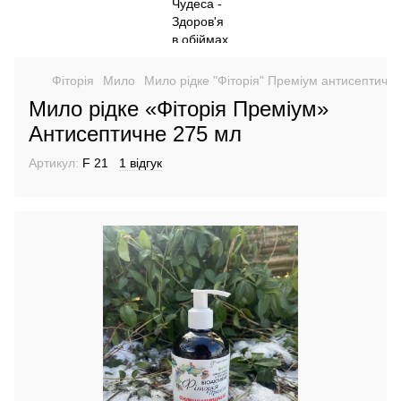
Фіторія
Мило
Мило рідке "Фіторія" Преміум антисептичн
Мило рідке «Фіторія Преміум»
Антисептичне 275 мл
Артикул:
F 21
1 відгук