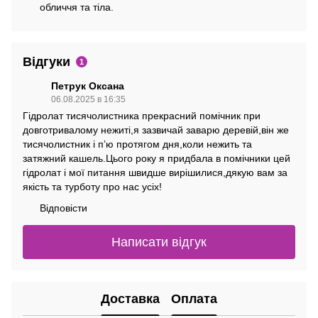
обличчя та тіла.
Відгуки
1
Петрук Оксана
06.08.2025 в 16:35
Гідролат тисячолистника прекрасний помічник при
довготривалому нежиті,я зазвичай заварю деревій,він же
тисячолистник і пʼю протягом дня,коли нежить та
затяжний кашель.Цього року я придбала в помічники цей
гідролат і мої питання швидше вирішилися,дякую вам за
якість та турботу про нас усіх!
Відповісти
Написати відгук
Доставка
Оплата