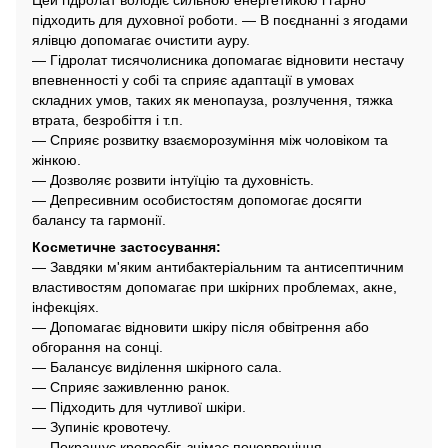
підходить для духовної роботи. — В поєднанні з ягодами
ялівцю допомагає очистити ауру.
— Гідролат тисячолисника допомагає відновити нестачу
впевненності у собі та сприяє адаптації в умовах
складних умов, таких як менопауза, розлучення, тяжка
втрата, безробіття і т.п.
— Сприяє розвитку взаєморозуміння між чоловіком та
жінкою.
— Дозволяє розвити інтуїцію та духовність.
— Депресивним особистостям допомогає досягти
балансу та гармонії.
Косметичне застосування:
— Завдяки м'яким антибактеріальним та антисептичним
властивостям допомагає при шкірних проблемах, акне,
інфекціях.
— Допомагає відновити шкіру після обвітрення або
обгорання на сонці.
— Балансує виділення шкірного сала.
— Сприяє заживленню ранок.
— Підходить для чутливої шкіри.
— Зупиніє кровотечу.
— Покращує кровообіг, знімає почервоніння,