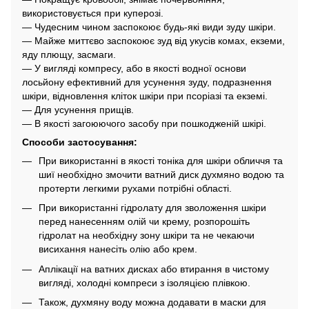
використовується при куперозі.
— Чудесним чином заспокоює будь-які види зуду шкіри.
— Майже миттєво заспокоює зуд від укусів комах, екземи,
яду плющу, засмаги.
— У вигляді компресу, або в якості водної основи
лосьйону ефективний для усунення зуду, подразнення
шкіри, відновлення кліток шкіри при псоріазі та екземі.
— Для усунення прищів.
— В якості загоюючого засобу при пошкодженій шкірі.
Способи застосування:
При використанні в якості тоніка для шкіри обличчя та
шиї необхідно змочити ватний диск духмяно водою та
протерти легкими рухами потрібні області.
При використанні гідролату для зволоження шкіри
перед нанесенням олій чи крему, розпорошіть
гідролат на необхідну зону шкіри та не чекаючи
висихання нанесіть олію або крем.
Аплікації на ватних дисках або втирання в чистому
вигляді, холодні компреси з ізоляцією плівкою.
Також, духмяну воду можна додавати в маски для