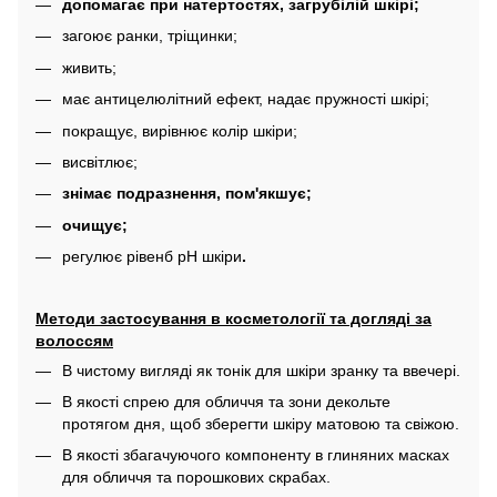
допомагає при натертостях, загрубілій шкірі;
загоює ранки, тріщинки;
живить;
має антицелюлітний ефект, надає пружності шкірі;
покращує, вирівнює колір шкіри;
висвітлює;
знімає подразнення, пом'якшує;
очищує;
регулює рівенб рН шкіри
.
Методи застосування в косметології та догляді за
волоссям
В чистому вигляді як тонік для шкіри зранку та ввечері.
В якості спрею для обличчя та зони декольте
протягом дня, щоб зберегти шкіру матовою та свіжою.
В якості збагачуючого компоненту в глиняних масках
для обличчя та порошкових скрабах.