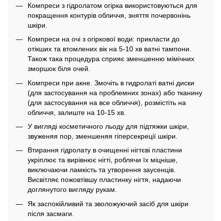
Компреси з гідролатом огірка використовуються для
покращення контурів обличчя, зняття почервонінь
шкіри.
Компреси на очі з огіркової води: прикласти до
отікших та втомлених вік на 5-10 хв ватні тампони.
Також така процедура сприяє зменшенню мімічних
зморшок біля очей.
Компреси при акне. Змочіть в гидролаті ватні диски
(для застосування на проблемних зонах) або тканину
(для застосування на все обличчя), розмістіть на
обличчя, залиште на 10-15 хв.
У вигляді косметичного льоду для підтяжки шкіри,
звуженяя пор, зменшеняя гіперсекреції шкіри.
Втирання гідролату в очищенні нігтєві пластини
укріплює та вирівнює нігті, роблячи їх міцніше,
виключаючи ламкість та утворення заусенців.
Висвітляє пожовтівшу пластинку нігтя, надаючи
доглянутого вигляду рукам.
Як заспокійливий та зволожуючий засіб для шкіри
після засмаги.