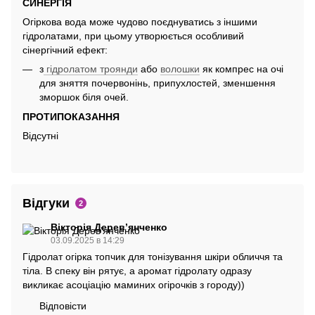
СИНЕРГІЯ
Огіркова вода може чудово поєднуватись з іншими
гідролатами, при цьому утворюється особливий
сінергічний ефект:
з
гідролатом троянди
або
волошки
як компрес на очі
для зняття почервонінь, припухлостей, зменшення
зморшок біля очей.
ПРОТИПОКАЗАННЯ
Відсутні
Відгуки
2
Вікторія Деревʼянченко
03.09.2025 в 14:29
Гідролат огірка топчик для тонізування шкіри обличчя та
тіла. В спеку він рятує, а аромат гідролату одразу
викликає асоціацію маминих огірочків з городу))
Відповісти