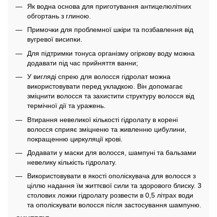
Як водна основа для приготування антицелюлітних
обгортань з глиною.
Примочки для проблемної шкіри та позбавлення від
вугревої висипки.
Для підтримки тонуса організму огіркову воду можна
додавати під час прийняття ванни;
У вигляді спрею для волосся гідролат можна
використовувати перед укладкою. Він допомагає
зміцнити волосся та захистити структуру волосся від
термічної дії та уражень.
Втирання невеликої кількості гідролату в корені
волосся сприяє зміцненю та живленню цибулини,
покращенню циркуляції крові.
Додавати у маски для волосся, шампуні та бальзами
невелику кількість гідролату.
Використовувати в якості ополіскувача для волосся з
ціллю надання їм життєвої сили та здорового блиску. 3
столових ложки гідролату розвести в 0,5 літрах води
та ополіскувати волосся після застосування шампуню.