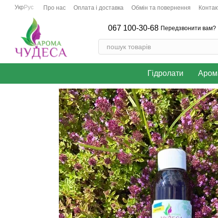
Перейти до основного контенту
Укр
Рус
Про нас
Оплата і доставка
Обмін та повернення
Контак
067 100-30-68
Передзвонити вам?
Гідролати
Аром