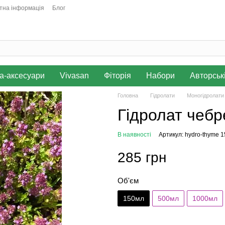
тна інформація
Блог
а-аксесуари
Vivasan
Фіторія
Набори
Авторськ
Головна
Гідролати
Моногідролати
Гідролат чеб
В наявності
Артикул: hydro-thyme 1
285 грн
Об'єм
150мл
500мл
1000мл