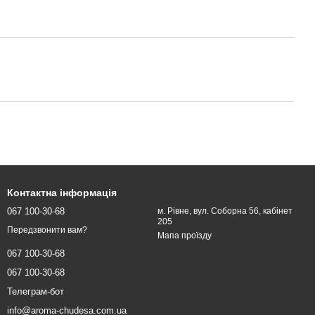
Контактна інформація
067 100-30-68
м. Рівне, вул. Соборна 56, кабінет
205
Передзвонити вам?
Мапа проїзду
067 100-30-68
067 100-30-68
Телеграм-бот
info@aroma-chudesa.com.ua