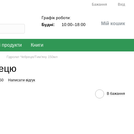
Бажання
Вхід
Графік роботи:
Мій кошик
Будні:
10:00–18:00
і продукти
Книги
Гідролат Чебрецю/Тим'яну 150мл
рецю
50
Написати відгук
В бажання