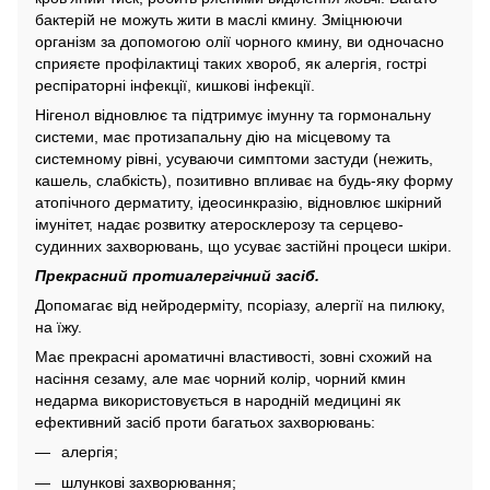
бактерій не можуть жити в маслі кмину. Зміцнюючи
організм за допомогою олії чорного кмину, ви одночасно
сприяєте профілактиці таких хвороб, як алергія, гострі
респіраторні інфекції, кишкові інфекції.
Нігенол відновлює та підтримує імунну та гормональну
системи, має протизапальну дію на місцевому та
системному рівні, усуваючи симптоми застуди (нежить,
кашель, слабкість), позитивно впливає на будь-яку форму
атопічного дерматиту, ідеосинкразію, відновлює шкірний
імунітет, надає розвитку атеросклерозу та серцево-
судинних захворювань, що усуває застійні процеси шкіри.
Прекрасний протиалергічний засіб.
Допомагає від нейродерміту, псоріазу, алергії на пилюку,
на їжу.
Має прекрасні ароматичні властивості, зовні схожий на
насіння сезаму, але має чорний колір, чорний кмин
недарма використовується в народній медицині як
ефективний засіб проти багатьох захворювань:
алергія;
шлункові захворювання;