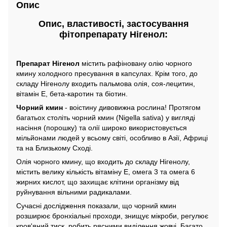
Опис
Опис, властивості, застосування
фітопрепарату Нігенол:
Препарат Нігенол
містить рафіновану олію чорного
кмину холодного пресування в капсулах. Крім того, до
складу Нігенолу входить пальмова олія, соя-лецитин,
вітамін Е, бета-каротин та біотин.
Чорний кмин
- воістину дивовижна рослина! Протягом
багатьох століть чорний кмин (Nigella sativa) у вигляді
насіння (порошку) та олії широко використовується
мільйонами людей у ​​всьому світі, особливо в Азії, Африці
та на Близькому Сході.
Олія чорного кмину, що входить до складу Нігенолу,
містить велику кількість вітаміну Е, омега 3 та омега 6
жирних кислот, що захищає клітини організму від
руйнування вільними радикалами.
Сучасні дослідження показали, що чорний кмин
розширює бронхіальні проходи, знищує мікроби, регулює
кров'яний тиск, робить рясними виділення жовчі. Багато