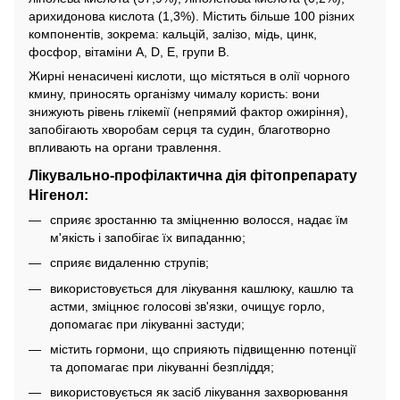
арихидонова кислота (1,3%). Містить більше 100 різних
компонентів, зокрема: кальцій, залізо, мідь, цинк,
фосфор, вітаміни A, D, Е, групи В.
Жирні ненасичені кислоти, що містяться в олії чорного
кмину, приносять організму чималу користь: вони
знижують рівень глікемії (непрямий фактор ожиріння),
запобігають хворобам серця та судин, благотворно
впливають на органи травлення.
Лікувально-профілактична дія фітопрепарату
Нігенол:
сприяє зростанню та зміцненню волосся, надає їм
м'якість і запобігає їх випаданню;
сприяє видаленню струпів;
використовується для лікування кашлюку, кашлю та
астми, зміцнює голосові зв'язки, очищує горло,
допомагає при лікуванні застуди;
містить гормони, що сприяють підвищенню потенції
та допомагає при лікуванні безпліддя;
використовується як засіб лікування захворювання