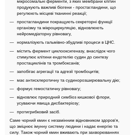
мікросомальні ферменти, з яких мембрани клітин
продукують важливі біогени - простагландини, що
регулюють місцеві тканинні реакції;
простагландини покращують секреторні функції
організму та мікроциркуляцію, відновлюють
нейромедіаторну рівновагу,
нормалізують гальмівно-збудливі процеси в ЦНС.
містить фермент циклооксигеназу, внаслідок чого
стимулює клітини ендотелію судин до синтезу
простациклінів та тромбоксанів;
запобігає агрегації та адгезії тромбоцитів;
має антисклеротичну та судинорозширювальну дію;
формує гемостатичну рівновагу;
відновлює природний симбіоз кишкової флори,
усуваючи явища дисбактеріозу;
протигрибковий засіб.
Саме чорний кмин є незамінним відновником здоров'я,
що зміцнює імунну систему людини і надає енергію та
силу. Також чорний кмин вживають при захворюваннях