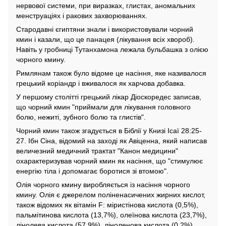
нервової системи, при виразках, глистах, аномальних
менструаціях і ракових захворюваннях.
Стародавні єгиптяни знали і використовували чорний
кмин і казали, що це панацея (лікування всіх хвороб).
Навіть у гробниці Тутанхамона лежала бульбашка з олією
чорного кмину.
Римлянам також було відоме це насіння, яке називалося
грецький коріандр і вживалося як харчова добавка.
У першому столітті грецький лікар Діоскоредес записав,
що чорний кмин "приймали для лікування головного
болю, нежиті, зубного болю та глистів".
Чорний кмин також згадується в Біблії у Книзі Ісаї 28:25-
27. Ібн Сіна, відомий на заході як Авіценна, який написав
величезний медичний трактат "Канон медицини"
охарактеризував чорний кмин як насіння, що "стимулює
енергію тіла і допомагає боротися зі втомою".
Олія чорного кмину виробляється із насіння чорного
кмину. Олія є джерелом поліненасичених жирних кислот,
також відомих як вітамін F: міристінова кислота (0,5%),
пальмітинова кислота (13,7%), олеїнова кислота (23,7%),
лінолева кислота (57,9%), ліноленова кислота (0,2%),