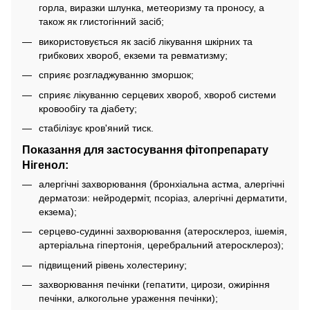
горла, виразки шлунка, метеоризму та проносу, а
також як глистогінний засіб;
використовується як засіб лікування шкірних та
грибкових хвороб, екземи та ревматизму;
сприяє розгладжуванню зморшок;
сприяє лікуванню серцевих хвороб, хвороб системи
кровообігу та діабету;
стабілізує кров'яний тиск.
Показання для застосування фітопрепарату
Нігенол:
алергічні захворювання (бронхіальна астма, алергічні
дерматози: нейродерміт, псоріаз, алергічні дерматити,
екзема);
серцево-судинні захворювання (атеросклероз, ішемія,
артеріальна гіпертонія, церебральний атеросклероз);
підвищений рівень холестерину;
захворювання печінки (гепатити, цирози, ожиріння
печінки, алкогольне ураження печінки);