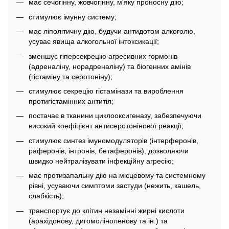
має сечогінну, жовчогінну, м'яку проносну дію;
стимулює імунну систему;
має ліполітичну дію, будучи антидотом алкоголю,
усуває явища алкогольної інтоксикації;
зменшує гіперсекрецію агресивних гормонів
(адреналіну, норадреналіну) та біогенних амінів
(гістаміну та серотоніну);
стимулює секрецію гістамінази та вироблення
протигістамінних антитіл;
постачає в тканини циклооксигеназу, забезпечуючи
високий коефіцієнт антисеротонінової реакції;
стимулює синтез імуномодуляторів (інтерферонів,
раферонів, інтронів, бетаферонів), дозволяючи
швидко нейтралізувати інфекційну агресію;
має протизапальну дію на місцевому та системному
рівні, усуваючи симптоми застуди (нежить, кашель,
слабкість);
транспортує до клітин незамінні жирні кислоти
(арахідонову, дигомоліноленову та ін.) та