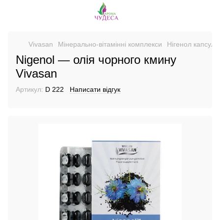
Vivasan
Мінерально-вітамінні комплекси
Нігенол капсули
Nigenol — олія чорного кмину
Vivasan
Артикул:
D 222
Написати відгук