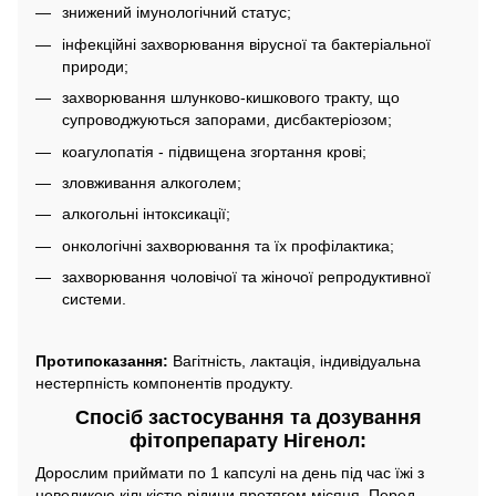
знижений імунологічний статус;
інфекційні захворювання вірусної та бактеріальної
природи;
захворювання шлунково-кишкового тракту, що
супроводжуються запорами, дисбактеріозом;
коагулопатія - підвищена згортання крові;
зловживання алкоголем;
алкогольні інтоксикації;
онкологічні захворювання та їх профілактика;
захворювання чоловічої та жіночої репродуктивної
системи.
Протипоказання:
Вагітність, лактація, індивідуальна
нестерпність компонентів продукту.
Спосіб застосування та дозування
фітопрепарату Нігенол:
Дорослим приймати по 1 капсулі на день під час їжі з
невеликою кількістю рідини протягом місяця. Перед