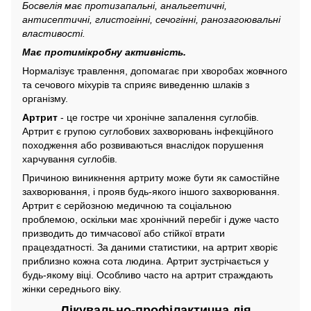
Босвелія має протизапальні, анальгетичні,
антисептичні, глистогінні, сечогінні, ранозагоювальні
властивості.
Має протимікробну активність.
Нормалізує травлення, допомагає при хворобах жовчного
та сечового міхурів та сприяє виведенню шлаків з
організму.
Артрит
- це гостре чи хронічне запалення суглобів.
Артрит є групою суглобових захворювань інфекційного
походження або розвиваються внаслідок порушення
харчування суглобів.
Причиною виникнення артриту може бути як самостійне
захворювання, і прояв будь-якого іншого захворювання.
Артрит є серйозною медичною та соціальною
проблемою, оскільки має хронічний перебіг і дуже часто
призводить до тимчасової або стійкої втрати
працездатності. За даними статистики, на артрит хворіє
приблизно кожна сота людина. Артрит зустрічається у
будь-якому віці. Особливо часто на артрит страждають
жінки середнього віку.
Лікувально-профілактична дія