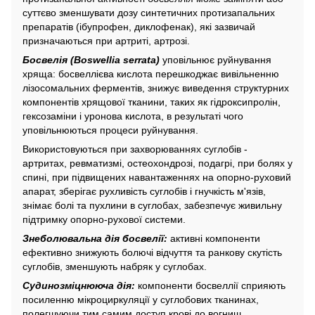
суттєво зменшувати дозу синтетичних протизапальних
препаратів (ібупрофен, диклофенак), які зазвичай
призначаються при артриті, артрозі.
Босвелія (Boswellia serrata)
уповільнює руйнування
хряща: босвеллієва кислота перешкоджає вивільненню
лізосомальних ферментів, знижує виведення структурних
компонентів хрящової тканини, таких як гідроксипролін,
гексозаміни і уронова кислота, в результаті чого
уповільнюються процеси руйнування.
Використовуються при захворюваннях суглобів -
артритах, ревматизмі, остеохондрозі, подагрі, при болях у
спині, при підвищених навантаженнях на опорно-руховий
апарат, зберігає рухливість суглобів і гнучкість м'язів,
знімає болі та пухлини в суглобах, забезпечує живильну
підтримку опорно-рухової системи.
Знеболювальна дія босвелії:
активні компоненти
ефективно знижують болючі відчуття та ранкову скутість
суглобів, зменшують набряк у суглобах.
Судинозміцнююча дія:
компоненти босвеллії сприяють
посиленню мікроциркуляції у суглобових тканинах,
полегшуючи тим самим доступ крові до вогнищ