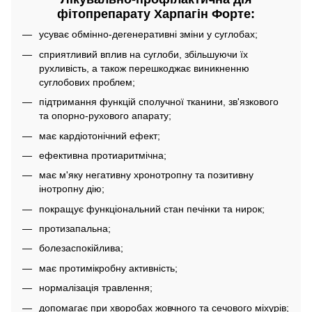
фітопрепарату Харпагін Форте:
усуває обмінно-дегенеративні зміни у суглобах;
сприятливий вплив на суглоби, збільшуючи їх
рухливість, а також перешкоджає виникненню
суглобових проблем;
підтримання функцій сполучної тканини, зв'язкового
та опорно-рухового апарату;
має кардіотонічний ефект;
ефективна протиаритмічна;
має м'яку негативну хронотропну та позитивну
інотропну дію;
покращує функціональний стан печінки та нирок;
протизапальна;
болезаспокійлива;
має протимікробну активність;
нормалізація травлення;
допомагає при хворобах жовчного та сечового міхурів;