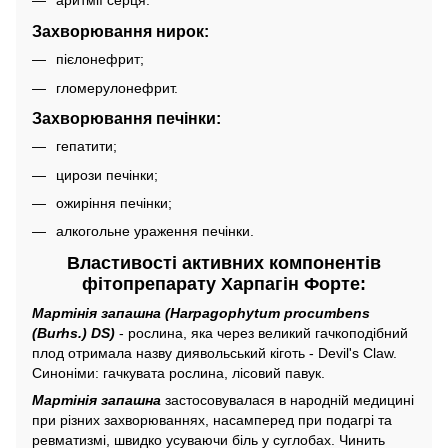
аритмії серця.
Захворювання нирок:
пієлонефрит;
гломерулонефрит.
Захворювання печінки:
гепатити;
цирози печінки;
ожиріння печінки;
алкогольне ураження печінки.
Властивості активних компонентів
фітопрепарату Харпагін Форте:
Мартінія запашна (Harpagophytum procumbens
(Burhs.) DS)
- рослина, яка через великий гачкоподібний
плод отримала назву диявольський кіготь - Devil's Claw.
Синоніми: гачкувата рослина, лісовий павук.
Мартінія запашна
застосовувалася в народній медицині
при різних захворюваннях, насамперед при подагрі та
ревматизмі, швидко усуваючи біль у суглобах. Чинить