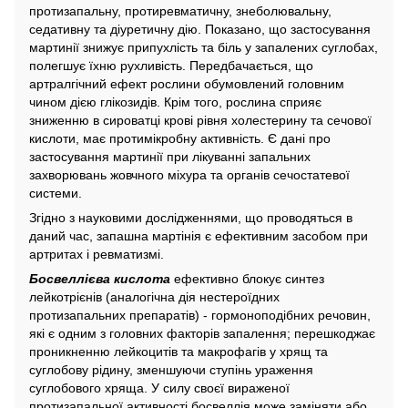
протизапальну, протиревматичну, знеболювальну,
седативну та діуретичну дію. Показано, що застосування
мартинії знижує припухлість та біль у запалених суглобах,
полегшує їхню рухливість. Передбачається, що
артралгічний ефект рослини обумовлений головним
чином дією глікозидів. Крім того, рослина сприяє
зниженню в сироватці крові рівня холестерину та сечової
кислоти, має протимікробну активність. Є дані про
застосування мартинії при лікуванні запальних
захворювань жовчного міхура та органів сечостатевої
системи.
Згідно з науковими дослідженнями, що проводяться в
даний час, запашна мартінія є ефективним засобом при
артритах і ревматизмі.
Босвеллієва кислота
ефективно блокує синтез
лейкотрієнів (аналогічна дія нестероїдних
протизапальних препаратів) - гормоноподібних речовин,
які є одним з головних факторів запалення; перешкоджає
проникненню лейкоцитів та макрофагів у хрящ та
суглобову рідину, зменшуючи ступінь ураження
суглобового хряща. У силу своєї вираженої
протизапальної активності босвеллія може заміняти або