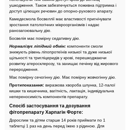
ушкодження. Також забезпечується поживна підтримка і
доступ цілющих речовин до опорно-рухового апарату.
Камедесмола босвеллії має властивості пригнічувати
зростання патологічних мікроорганізмів і надає
ранозагоювальну дію.
Босвелія має помірну седативну дію.
Нормалізує ліпідний обмін:
компоненти смоли
знижують рівень ліпопротеїнів низької та дуже низької
щільності та тригліцеридів у крові, перешкоджаючи
розвитку атеросклерозу, та захищає печінку від жирового
переродження.
Має помірну сечогінну дію. Має помірну жовчогінну дію.
Протипоказання:
виразкова хвороба шлунка, 12-палої
кишки та кишечника, вагітність, лактація, індивідуальна
непереносимість компонентів препарату.
Спосіб застосування та дозування
фітопрепарату Харпагін Форте:
Дорослим та дітям старше 14 років приймати по 1
таблетці 1 раз на день перед їжею з рідиною. Для