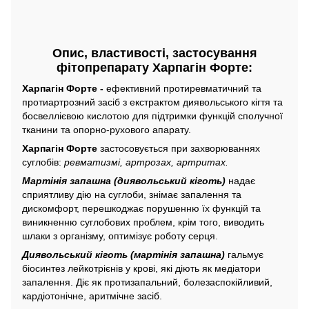
Опис, властивості, застосування
фітопрепарату Харпагін Форте:
Харпагін Форте -
ефективний протиревматичний та
протиартрозний засіб з екстрактом диявольського кігтя та
босвеллієвою кислотою для підтримки функцій сполучної
тканини та опорно-рухового апарату.
Харпагін Форте
застосовується при захворюваннях
суглобів:
ревматизмі, артрозах, артритах.
Мартінія запашна (диявольський кіготь)
надає
сприятливу дію на суглоби, знімає запалення та
дискомфорт, перешкоджає порушенню їх функцій та
виникненню суглобових проблем, крім того, виводить
шлаки з організму, оптимізує роботу серця.
Диявольський кіготь (мартінія запашна)
гальмує
біосинтез лейкотрієнів у крові, які діють як медіатори
запалення. Діє як протизапальний, болезаспокійливий,
кардіотонічне, аритмічне засіб.