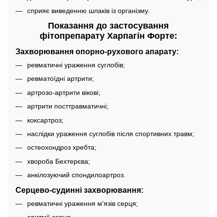
сприяє виведенню шлаків із організму.
Показання до застосування
фітопрепарату Харпагін Форте:
Захворювання опорно-рухового апарату:
ревматичні ураження суглобів;
ревматоїдні артрити;
артрозо-артрити вікові;
артрити посттравматичні;
коксартроз;
наслідки ураження суглобів після спортивних травм;
остеохондроз хребта;
хвороба Бехтерєва;
анкілозуючий спондилоартроз.
Серцево-судинні захворювання:
ревматичні ураження м'язів серця;