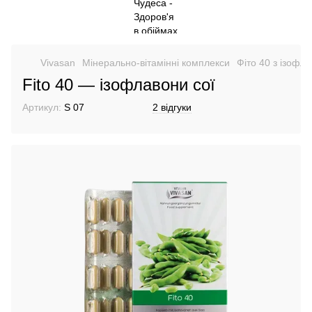
Vivasan
Мінерально-вітамінні комплекси
Фіто 40 з ізофл
Fito 40 — ізофлавони сої
Артикул:
S 07
2 відгуки