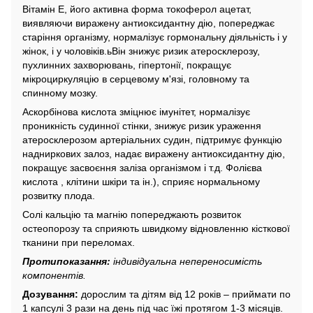
Вітамін Е, його активна форма токоферол ацетат,
виявляючи виражену антиоксидантну дію, попереджає
старіння організму, нормалізує гормональну діяльність і у
жінок, і у чоловіків.ьВін знижує ризик атеросклерозу,
пухлинних захворювань, гіпертонії, покращує
мікроциркуляцію в серцевому м'язі, головному та
спинному мозку.
Аскорбінова кислота зміцнює імунітет, нормалізує
проникність судинної стінки, знижує ризик ураження
атеросклерозом артеріальних судин, підтримує функцію
надниркових залоз, надає виражену антиоксидантну дію,
покращує засвоєння заліза організмом і т.д. Фолієва
кислота , клітини шкіри та ін.), сприяє нормальному
розвитку плода.
Солі кальцію та магнію попереджають розвиток
остеопорозу та сприяють швидкому відновленню кісткової
тканини при переломах.
Протипоказання:
індивідуальна непереносимість
компонентів.
Дозування:
дорослим та дітям від 12 років – приймати по
1 капсулі 3 рази на день під час їжі протягом 1-3 місяців.