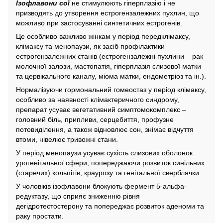
Ізофлавони сої
не стимулюють гіперплазію і не
призводять до утворення естрогензалежних пухлин, що
можливо при застосуванні синтетичних естрогенів.
Це особливо важливо жінкам у період передклімаксу,
клімаксу та менопаузи, як засіб профілактики
естрогензалежних станів (естрогензалежні пухлини – рак
молочної залози, мастопатія, гіперплазія слизової матки
та цервікального каналу, міома матки, ендометріоз та ін.).
Нормалізуючи гормональний гомеостаз у період клімаксу,
особливо за наявності клімактеричного синдрому,
препарат усуває вегетативний симптомокомплекс –
головний біль, припливи, серцебиття, профузне
потовиділення, а також відновлює сон, знімає відчуття
втоми, нівелює тривожні стани.
У період менопаузи усуває сухість слизових оболонок
урогенітальної сфери, попереджаючи розвиток синільних
(старечих) кольпітів, краурозу та генітальної сверблячки.
У чоловіків ізофлавони блокують фермент 5-альфа-
редуктазу, що сприяє зниженню рівня
дегідротестостерону та попереджає розвиток аденоми та
раку простати.