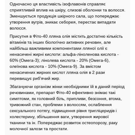
Одночасно ця властивість ізофлавонів справляє
сприятливий вплив на шкіру, слизові оболонки та волосся.
Зменшується продукція шкірного сала, що попереджає
утворення вугрів, зникає себорея, перестає випадати
волосся.
Присутня в Фіто-40 лляна олія містить достатню кількість
вітамінів та інших біологічно активних речовин, але
найбільш важливими компонентами лляної олії є
ненасичені жирні кислоти: альфа-ліноленова кислота -
60% (Омега-3); лінолева кислота - 20% (Омега-6),
олеїнова кислота - 10% (Омега-9). За вмістом
ненасичених жирних кислот лляна олія в 2 рази
перевищує риб'ячий жир.
Збагачуючи організм жінки необхідними їй в даний період
речовинами, препарат Фіто-40 ефективно знімає такі
симптоми, як головний біль, припливи, безсоння, втома,
тривожний стан, проблеми з волоссям, ослаблення
сексуального потягу, підвищення рівня тригліцеридів і
холестерину, збільшення ваги, утворення жирової
тканини та ін. Попереджає розвиток остеопорозу, раку
молочної залози та простати.