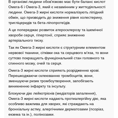
В організмі людини обов'язково має бути баланс кислот
Омега-6 і Омега-3, який є незамінним у життєдіяльності
людини. Омега-3 жирні кислоти нормалізують ліпідний
обмін, що призводить до зниження рівня холестерину,
тригліцеридів та бета-ліпопротеїдів.
А це попереджає розвиток атеросклерозу та ішемічної
хвороби серця, гіпертонії, сприяє зниженню
артеріального тиску.
Так як Омега-3 жирні кислоти є структурним елементом
нервової тканини, сітківки ока та серцевого м'яза, то вони
суттєво покращують функціональний стан головного та
спинного мозку, очей та серця.
Омега-3 жирні кислоти сприяють розрідженню крові.
Перешкоджаючи склеюванню тромбоцитів, вони,
зменшуючи ризик тромбоутворення, запобігають
виникненню інфаркту та інсульту.
Блокуючи дію лейкотрієнів (медіаторів запалення),
Омега-3 жирні кислоти надають протиалергійну дію, яка
особливо важлива для хворих, які страждають на
бронхіальну астму, алергічними дерматозами (псоріаз,
екзема та ін.), полінозами.