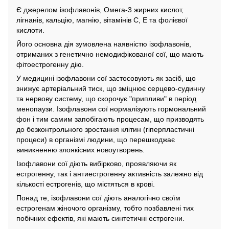
Є джерелом ізофлавонів, Омега-3 жирних кислот,
лігнанів, кальцію, магнію, вітамінів С, Е та фолієвої
кислоти.
Його основна дія зумовлена ​​наявністю ізофлавонів,
отриманих з генетично немодифікованої сої, що мають
фітоестрогенну дію.
У медицині ізофлавони сої застосовують як засіб, що
знижує артеріальний тиск, що зміцнює серцево-судинну
та нервову систему, що скорочує "припливи" в період
менопаузи. Ізофлавони сої нормалізують гормональний
фон і тим самим запобігають процесам, що призводять
до безконтрольного зростання клітин (гіперпластичні
процеси) в організмі людини, що перешкоджає
виникненню злоякісних новоутворень.
Ізофлавони сої діють вибірково, проявляючи як
естрогенну, так і антиестрогенну активність залежно від
кількості естрогенів, що містяться в крові.
Понад те, ізофлавони сої діють аналогічно своїм
естрогенам жіночого організму, тобто позбавлені тих
побічних ефектів, які мають синтетичні естрогени.