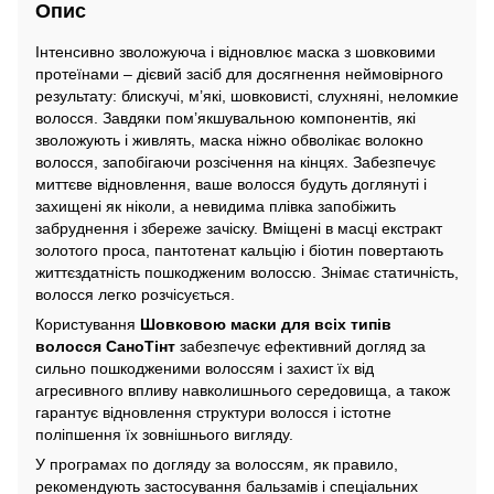
Опис
Інтенсивно зволожуюча і відновлює маска з шовковими
протеїнами – дієвий засіб для досягнення неймовірного
результату: блискучі, м’які, шовковисті, слухняні, неломкие
волосся. Завдяки пом’якшувальною компонентів, які
зволожують і живлять, маска ніжно обволікає волокно
волосся, запобігаючи розсічення на кінцях. Забезпечує
миттєве відновлення, ваше волосся будуть доглянуті і
захищені як ніколи, а невидима плівка запобіжить
забруднення і збереже зачіску. Вміщені в масці екстракт
золотого проса, пантотенат кальцію і біотин повертають
життєздатність пошкодженим волоссю. Знімає статичність,
волосся легко розчісується.
Користування
Шовковою маски для всіх типів
волосся СаноТінт
забезпечує ефективний догляд за
сильно пошкодженими волоссям і захист їх від
агресивного впливу навколишнього середовища, а також
гарантує відновлення структури волосся і істотне
поліпшення їх зовнішнього вигляду.
У програмах по догляду за волоссям, як правило,
рекомендують застосування бальзамів і спеціальних