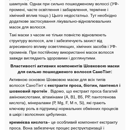
шампунів. Однак при сильно пошкодженому волоссі (УФ-
промені, часте освітлення і забарвлення, термічне і
хімічний вплив тощо.) Цього недостатньо. Тут необхідно
додаткове застосування лікувально-відновлювальних
масок для волосся.
Такі маски з часом не тільки повністю відновлюють
структуру волосся, але і забезпечують захист від
агресивного впливу осветляющих, хімічних засобів і УФ-
променів. При постійному використанні масок волосся
завжди виглядають здоровими і доглянутими.
Властивості активних компонентів Шовковою маски
для сильно пошкодженого волосся СаноТінт:
Активною основою Шовковою маски для всіх типів
волосся СаноТінт є
екстракти проса, біотин, пантенол і
шовковий протеїн
. Відомо, що екстракт проса багатий
амінокислотами, вітамінами (А, В1, В5, РР, пантотенова
кислота), мінералами (Р, Mg, F, М n, Si), які грають
ключову роль в підтримці нормальних обмінних процесів
в шкірі і волосяних цибулинах.
кремнієва кислота
– це особливий компонент екстракту
проса. Вона забезпечує процес реструктуризації і