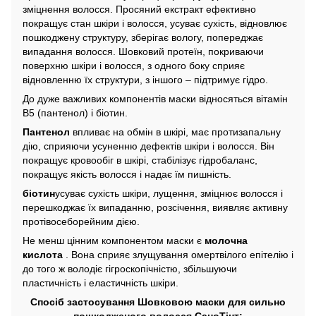
зміцнення волосся. Просяний екстракт ефективно
покращує стан шкіри і волосся, усуває сухість, відновлює
пошкоджену структуру, зберігає вологу, попереджає
випадання волосся. Шовковий протеїн, покриваючи
поверхню шкіри і волосся, з одного боку сприяє
відновленню їх структури, з іншого – підтримує гідро.
До дуже важливих компонентів маски відносяться вітамін
В5 (пантенол) і біотин.
Пантенол
впливає на обмін в шкірі, має протизапальну
дію, сприяючи усуненню дефектів шкіри і волосся. Він
покращує кровообіг в шкірі, стабілізує гідробаланс,
покращує якість волосся і надає їм пишність.
біотин
усуває сухість шкіри, лущення, зміцнює волосся і
перешкоджає їх випаданню, розсічення, виявляє активну
протівосеборейним дією.
Не менш цінним компонентом маски є
молочна
кислота
. Вона сприяє злущування омертвілого епітелію і
до того ж володіє гігроскопічністю, збільшуючи
пластичність і еластичність шкіри.
Спосіб застосування Шовковою маски для сильно