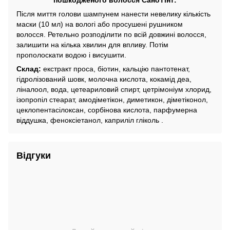
пошкодженого волосся СаноТінт:
Після миття голови шампунем нанести невелику кількість
маски (10 мл) на вологі або просушені рушником
волосся. Ретельно розподілити по всій довжині волосся,
залишити на кілька хвилин для впливу. Потім
прополоскати водою і висушити.
Склад:
екстракт проса, біотин, кальцію пантотенат,
гідролізований шовк, молочна кислота, кокамід деа,
ліналоол, вода, цетеариловий спирт, цетрімоніум хлорид,
ізопропіл стеарат, амодіметікон, диметикон, діметіконол,
цеклопентасілоксан, сорбінова кислота, парфумерна
віддушка, феноксіетанол, каприліл гліколь .
Відгуки