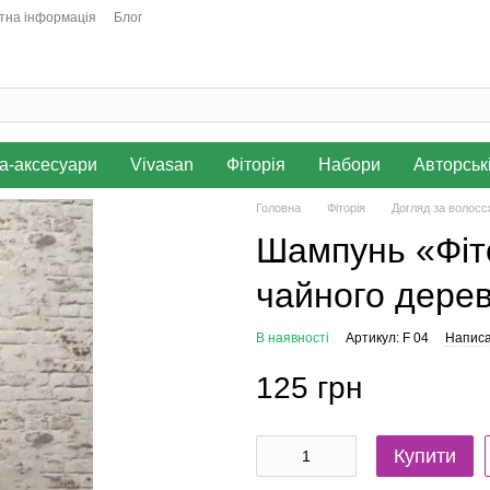
тна інформація
Блог
а-аксесуари
Vivasan
Фіторія
Набори
Авторськ
Головна
Фіторія
Догляд за волос
Шампунь «Фіто
чайного дере
В наявності
Артикул: F 04
Написа
125 грн
Купити