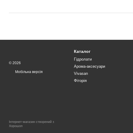
Каталог
Гідролати
© 2026
Арома-аксесуари
Мобільна версія
Vivasan
Фіторія
Інтернет-магазин створений з
Хорошоп