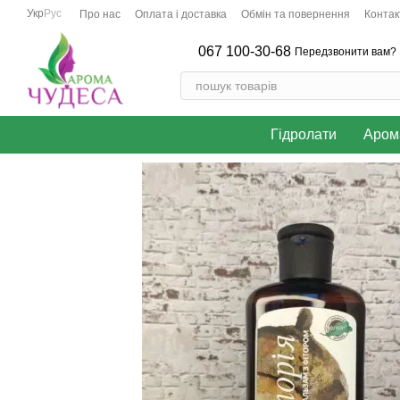
Перейти до основного контенту
Укр
Рус
Про нас
Оплата і доставка
Обмін та повернення
Контак
067 100-30-68
Передзвонити вам?
Гідролати
Аром