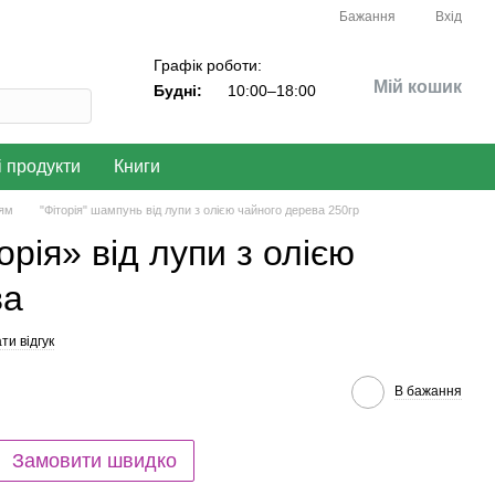
Бажання
Вхід
Графік роботи:
Мій кошик
Будні:
10:00–18:00
і продукти
Книги
сям
"Фіторія" шампунь від лупи з олією чайного дерева 250гр
рія» від лупи з олією
ва
ти відгук
В бажання
Замовити швидко