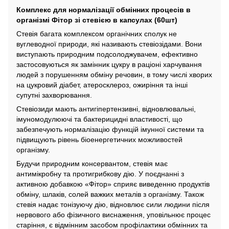
Комплекс для нормалізації обмінних процесів в
організмі Фітор зі стевією в капсулах (60шт)
Стевія багата комплексом органічних сполук не
вуглеводної природи, які називають стевіозідами. Вони
виступають природним подсолоджувачем, ефективно
застосовуються як замінник цукру в раціоні харчування
людей з порушенням обміну речовин, в тому числі хворих
на цукровий діабет, атеросклероз, ожиріння та інші
супутні захворювання.
Стевіозиди мають антигіпертензивні, відновлювальні,
імуномодулюючі та бактерицидні властивості, що
забезпечують нормалізацію функцій імунної системи та
підвищують рівень біоенергетичних можливостей
організму.
Будучи природним консервантом, стевія має
антимікробну та протигрибкову дію. У поєднанні з
активною добавкою «Фітор» сприяє виведенню продуктів
обміну, шлаків, солей важких металів з організму. Також
стевія надає тонізуючу дію, відновлює сили людини після
нервового або фізичного виснаження, уповільнює процес
старіння, є відмінним засобом профілактики обмінних та