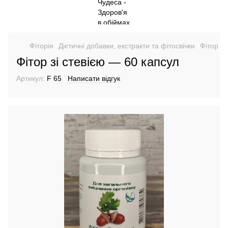
Фіторія
Дієтичні добавки, екстракти та фітосвічки
Фітор зі
Фітор зі стевією — 60 капсул
Артикул:
F 65
Написати відгук