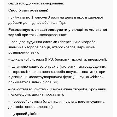
серцево-судинних захворювань.
Спосіб застосування:
приймати по 1 капсулі 3 рази на день в якості харчової
добавки до, під час або після їди.
Рекомендується застосовувати у складі комплексної
терапії
при таких захворюваннях:
– серцево-судинної системи (гіпертонічна хвороба,
ішемічна хвороба серця, атеросклероз, варикозне
розширення вен);
– дихальної системи (ГРЗ, бронхіти, трахеїти, пневмонії);
– шлунково-кишкового тракту (гастрити, гастродуоденіти,
ентероколіти, виразкова хвороба шлунка, гепатити), при
підвищеній кислотоутворюючої функції шлунка «Фітор»
приймається тільки після їжі;
– сечостатевої системи (сечокам’яна хвороба, хронічний
пієлонефрит, цистит, простатит);
– нервової системи (стан після інсульту, вегето-судинна
дистонія, енцефалопатія);
– цукровий діабет.