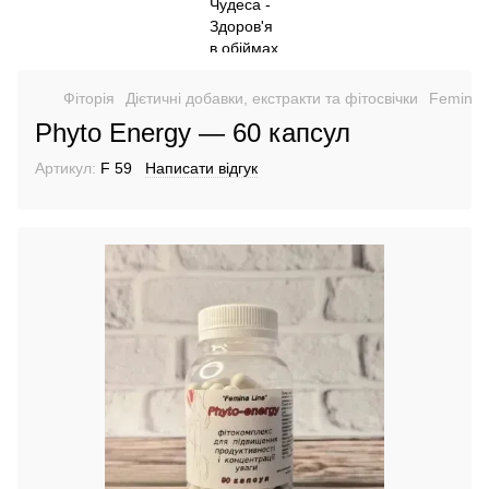
Фіторія
Дієтичні добавки, екстракти та фітосвічки
Femina l
Phyto Energy — 60 капсул
Артикул:
F 59
Написати відгук