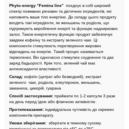
Phyto-energy “Femina line”
поєднує в собі широкий
спектр поживних речовин та дієтичних інгредієнтів, які
наповнять ваше тіло енергією. До складу цього продукту
входять такі інгредієнти, як женьшень та родіола, що
підтримують вироблення енергії та функцію надниркових
залоз. Також енергетичну функцію продукт забезпечує
завдяки кофеїну та екстракту зеленого чаю. Ці
компоненти стимулюють перетворення жирових
відкладень на енергію. Такий процес називається
термогенез. Він одночасно стимулює схуднення та дає
заряд бадьорості. Крім того, зелений чай має
антиоксидантні властивості.
Склад:
кофеїн (цитрат або безводний), екстракт
зеленого чаю, родіола, елеутерокок, женьшень,
заманиха, цикорій, гуарана
Спосіб застосування:
приймати по 1-2 капсули 3 рази
на день перед їдою або фізичною активністю.
Протипоказання:
індивідуальна чутливість до окремих
компонентів препарату.
Умови зберігання:
зберігати в темному сухому
приміщенні за температури від +5С до +25С.