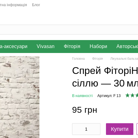
тна інформація
Блог
а-аксесуари
Vivasan
Фіторія
Набори
Авторськ
Головна
Фіторія
Лікувальні бальза
Спрей ФіторіН
сіллю — 30 м
В наявності
Артикул: F 13
95 грн
Купити