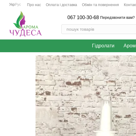
Перейти до основного контенту
Укр
Рус
Про нас
Оплата і доставка
Обмін та повернення
Контак
067 100-30-68
Передзвонити вам?
Гідролати
Аром