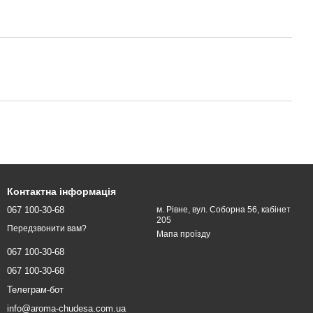
Контактна інформація
067 100-30-68
м. Рівне, вул. Соборна 56, кабінет
205
Передзвонити вам?
Мапа проїзду
067 100-30-68
067 100-30-68
Телеграм-бот
info@aroma-chudesa.com.ua