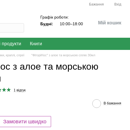
Бажання
Вхід
Графік роботи:
Мій кошик
Будні:
10:00–18:00
і продукти
Книги
ми, краплі, спреї
"ФіторіНос" з алое та морською сіллю 30мл
ос з алое та морською
л
1 відгук
В бажання
Замовити швидко