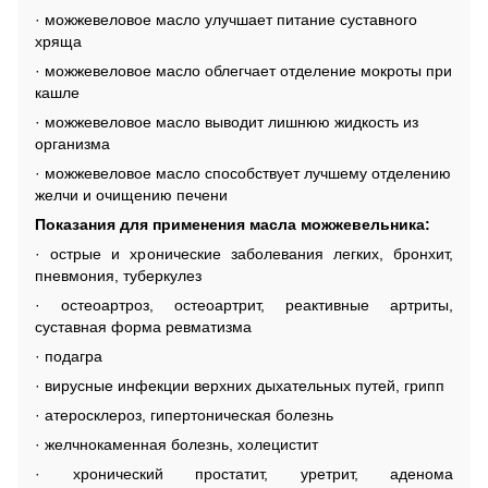
· можжевеловое масло улучшает питание суставного
хряща
· можжевеловое масло облегчает отделение мокроты при
кашле
· можжевеловое масло выводит лишнюю жидкость из
организма
· можжевеловое масло способствует лучшему отделению
желчи и очищению печени
Показания для применения масла можжевельника:
· острые и хронические заболевания легких, бронхит,
пневмония, туберкулез
· остеоартроз, остеоартрит, реактивные артриты,
суставная форма ревматизма
· подагра
· вирусные инфекции верхних дыхательных путей, грипп
· атеросклероз, гипертоническая болезнь
· желчнокаменная болезнь, холецистит
· хронический простатит, уретрит, аденома