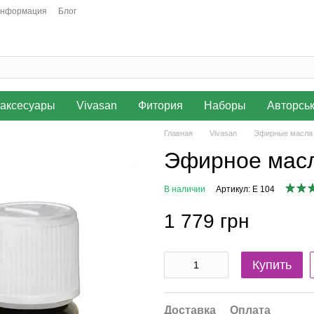
информация
Блог
аксесуары
Vivasan
Фитория
Наборы
Авторсь
Главная
Vivasan
Эфирные масла
Эфирное мас
В наличии
Артикул: E 104
1 779 грн
Купить
Доставка
Оплата