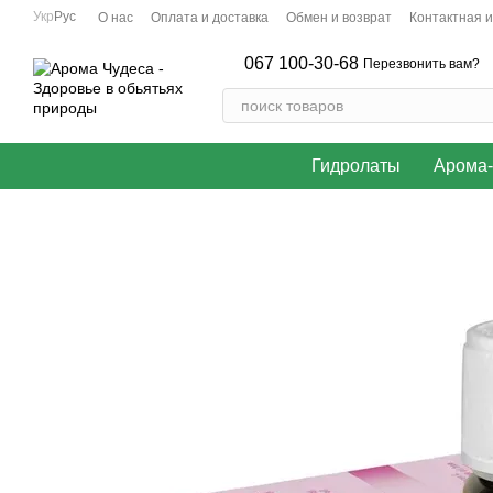
Перейти к основному контенту
Укр
Рус
О нас
Оплата и доставка
Обмен и возврат
Контактная 
067 100-30-68
Перезвонить вам?
Гидролаты
Арома-