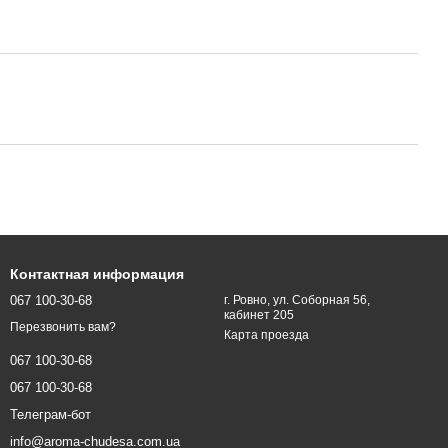
Контактная информация
067 100-30-68
г. Ровно, ул. Соборная 56,
кабинет 205
Перезвонить вам?
Карта проезда
067 100-30-68
067 100-30-68
Телеграм-бот
info@aroma-chudesa.com.ua