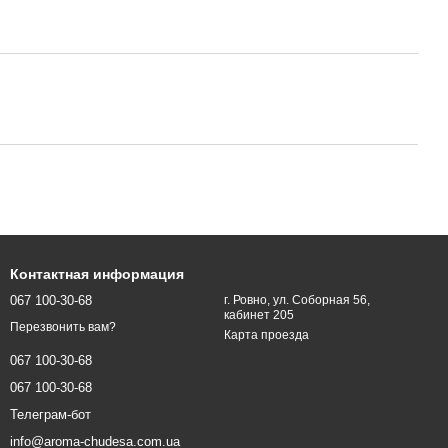
Контактная информация
067 100-30-68
г. Ровно, ул. Соборная 56,
кабинет 205
Перезвонить вам?
Карта проезда
067 100-30-68
067 100-30-68
Телеграм-бот
info@aroma-chudesa.com.ua