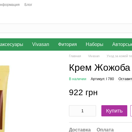
информация
Блог
аксесуары
Vivasan
Фитория
Наборы
Авторсь
Главная
Vivasan
Уход за кожей те
Крем Жожоба 
В наличии
Артикул: I 780
Оставит
922 грн
Купить
Доставка
Оплата