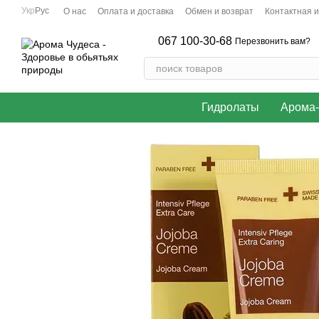
Перейти к основному контенту
Укр
Рус
О нас
Оплата и доставка
Обмен и возврат
Контактная 
067 100-30-68
Перезвонить вам?
Гидролаты
Арома-