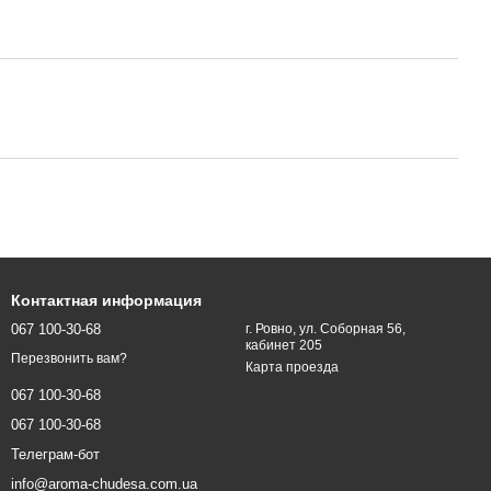
Контактная информация
067 100-30-68
г. Ровно, ул. Соборная 56,
кабинет 205
Перезвонить вам?
Карта проезда
067 100-30-68
067 100-30-68
Телеграм-бот
info@aroma-chudesa.com.ua