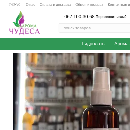
Перейти к основному контенту
Укр
Рус
О нас
Оплата и доставка
Обмен и возврат
Контактная 
067 100-30-68
Перезвонить вам?
Гидролаты
Арома-