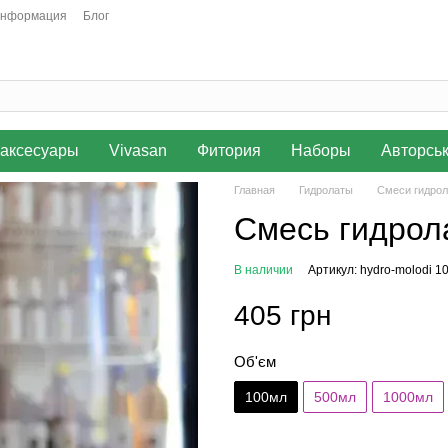
информация
Блог
аксесуары
Vivasan
Фитория
Наборы
Авторсь
Главная
Гидролаты
Смеси гидрол
Смесь гидрол
В наличии
Артикул: hydro-molodi 1
405 грн
Об'єм
100мл
500мл
1000мл