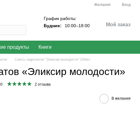
Желания
Вход
График работы:
Мой заказ
Будние:
10:00–18:00
кие продукты
Книги
атов
Смесь гидролатов "Эликсир молодости" 100мл
атов «Эликсир молодости»
00
2 отзыва
В желания