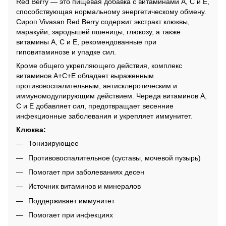
Red Berry — это пищевая добавка с витаминами A, C и E,
способствующая нормальному энергетическому обмену.
Сироп Vivasan Red Berry содержит экстракт клюквы,
маракуйи, зародышей пшеницы, глюкозу, а также
витамины A, C и E, рекомендованные при
гиповитаминозе и упадке сил.
Кроме общего укрепляющего действия, комплекс
витаминов A+C+E обладает выраженным
противовоспалительным, антисклеротическим и
иммуномодулирующим действием. Череда витаминов A,
C и E добавляет сил, предотвращает весенние
инфекционные заболевания и укрепляет иммунитет.
Клюква:
Тонизирующее
Противовоспалительное (суставы, мочевой пузырь)
Помогает при заболеваниях десен
Источник витаминов и минералов
Поддерживает иммунитет
Помогает при инфекциях