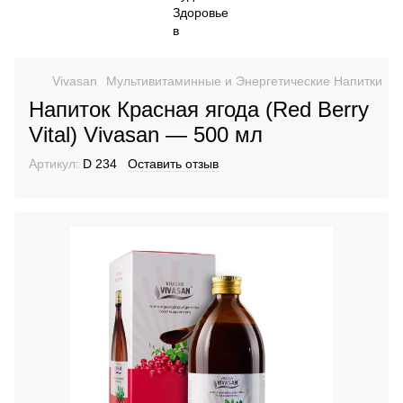
Vivasan
Мультивитаминные и Энергетические Напитки
Н
Напиток Красная ягода (Red Berry
Vital) Vivasan — 500 мл
Артикул:
D 234
Оставить отзыв