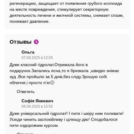
регенерацию, защищает от появления грубого коллоида
на месте повреждения, стимулирует секреторную
деятельность печени и желчной системы, снимает спазм,
понижает давление.
Отзывы
3
Ольга
07.08.2025 в 12:05
Дуже класний гідролат.Отримала його в
подарунок.Запались ясна,то я бризкала ,швидко знімає
зуд .Все пройшло за 5 днів,без сліду.Зрошую собі
обличчя,і просто пʼю🙂
Ответить
Софія Янкевич
06.08.2025 в 15:55
Дуже універсальний гідролат! І пити і шкіру ним поливати!
Усюди чинить заспокійливу і цілющу дію! Сподобалося
пити оздоровчим курсом.