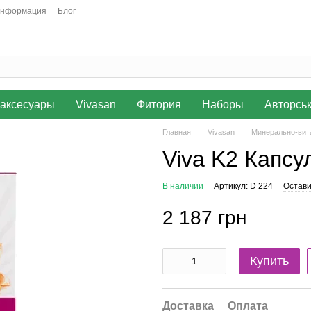
информация
Блог
аксесуары
Vivasan
Фитория
Наборы
Авторсь
Главная
Vivasan
Минерально-вит
Viva K2 Капсу
В наличии
Артикул: D 224
Остави
2 187 грн
Купить
Доставка
Оплата