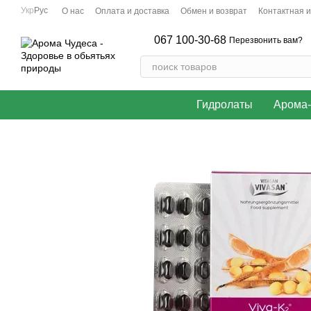
Перейти к основному контенту
Укр
Рус
О нас
Оплата и доставка
Обмен и возврат
Контактная 
067 100-30-68
Перезвонить вам?
Гидролаты
Арома-