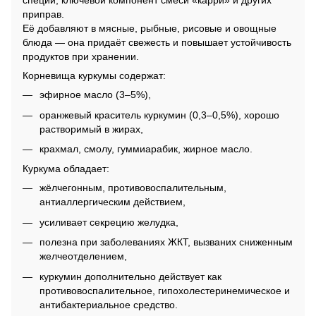
специй, ключевой компонент смеси «карри» и других
приправ.
Её добавляют в мясные, рыбные, рисовые и овощные
блюда — она придаёт свежесть и повышает устойчивость
продуктов при хранении.
Корневища куркумы содержат:
эфирное масло (3–5%),
оранжевый краситель куркумин (0,3–0,5%), хорошо
растворимый в жирах,
крахмал, смолу, гуммиарабик, жирное масло.
Куркума обладает:
жёлчегонным, противовоспалительным,
антиаллергическим действием,
усиливает секрецию желудка,
полезна при заболеваниях ЖКТ, вызваних сниженным
желчеотделением,
куркумин дополнительно действует как
противовоспалительное, гипохолестеринемическое и
антибактериальное средство.