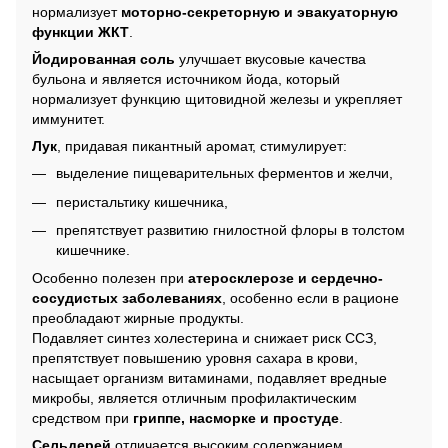
нормализует
моторно-секреторную и эвакуаторную
функции ЖКТ
.
Йодированная соль
улучшает вкусовые качества
бульона и является источником йода, который
нормализует функцию щитовидной железы и укрепляет
иммунитет.
Лук
, придавая пикантный аромат, стимулирует:
выделение пищеварительных ферментов и желчи,
перистальтику кишечника,
препятствует развитию гнилостной флоры в толстом
кишечнике.
Особенно полезен при
атеросклерозе и сердечно-
сосудистых заболеваниях
, особенно если в рационе
преобладают жирные продукты.
Подавляет синтез холестерина и снижает риск ССЗ,
препятствует повышению уровня сахара в крови,
насыщает организм витаминами, подавляет вредные
микробы, является отличным профилактическим
средством при
гриппе, насморке и простуде
.
Сельдерей
отличается высоким содержанием