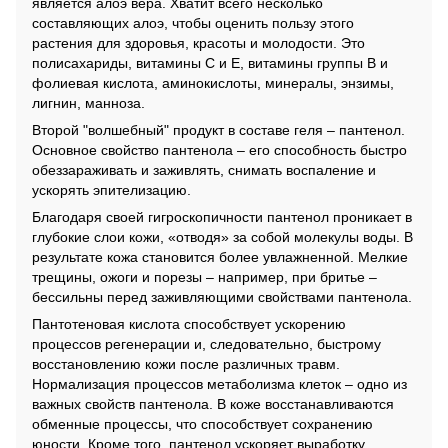
является алоэ вера. Хватит всего несколько
составляющих алоэ, чтобы оценить пользу этого
растения для здоровья, красоты и молодости. Это
полисахариды, витамины С и Е, витамины группы В и
фолиевая кислота, аминокислоты, минералы, энзимы,
лигнин, манноза.
Второй "волшебный" продукт в составе геля – пантенол.
Основное свойство пантенола – его способность быстро
обеззараживать и заживлять, снимать воспаление и
ускорять эпителизацию.
Благодаря своей гигроскопичности пантенол проникает в
глубокие слои кожи, «отводя» за собой молекулы воды. В
результате кожа становится более увлажненной. Мелкие
трещины, ожоги и порезы – например, при бритье –
бессильны перед заживляющими свойствами пантенола.
Пантотеновая кислота способствует ускорению
процессов регенерации и, следовательно, быстрому
восстановлению кожи после различных травм.
Нормализация процессов метаболизма клеток – одно из
важных свойств пантенола. В коже восстанавливаются
обменные процессы, что способствует сохранению
юности. Кроме того, пантенол ускоряет выработку