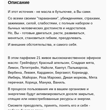
Описание
И этот источник - не масла в бутылочке, а Вы сами.
Со всеми своими "тараканами", убеждениями, страхами,
зажимами, силой, слабостями, с полным набором о
бычных человеческих достоинств и недостатков.
Но, Вы - готовые двигаться, расти, развиваться,
меняться, становиться гибким, преодолевать.
И внешние обстоятельства, и самого себя.
В этом парфюме 21 живое высококачественное эфирное
масло: Грейпфрут, Красный апельсин, Сладкая мята,
Лимон, Петитгрейн, Найоли, Каепут, Пальмароза,
Вербена, Левзея, Кардамон, Бергамот, Кориандр,
Имбирь, Майоран, Роза Марокко, Дикая морковь, Мята
перечная, Корица, Манука, Ваниль.
В процессе пользования им в вашем организме и
энергетике будут активизироваться доселе закрытые,
спящие или невостребованные ресурсы и энергии.
Сможете преодолеть, принять, понять его и себя -