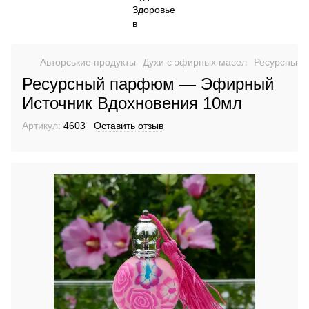
Авторськие продукты
Духи с эфирных масел
Ресурсный 
Ресурсный парфюм — Эфирный
Источник Вдохновения 10мл
Артикул:
4603
Оставить отзыв