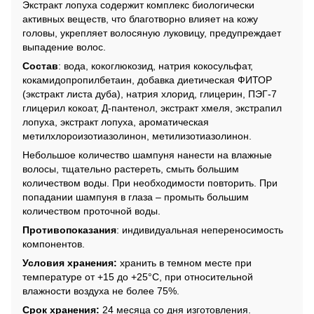
Экстракт лопуха содержит комплекс биологически
активных веществ, что благотворно влияет на кожу
головы, укрепляет волосяную луковицу, предупреждает
выпадение волос.
Состав
: вода, кокоглюкозид, натрия кокосульфат,
кокамидопропилбетаин, добавка диетическая ФИТОР
(экстракт листа дуба), натрия хлорид, глицерин, ПЭГ-7
глицерил кокоат, Д-пантенол, экстракт хмеля, экстрапил
лопуха, экстракт лопуха, ароматическая
метилхлороизотиазолинон, метилизотиазолинон.
Небольшое количество шампуня нанести на влажные
волосы, тщательно растереть, смыть большим
количеством воды. При необходимости повторить. При
попадании шампуня в глаза – промыть большим
количеством проточной воды.
Противопоказания
: индивидуальная непереносимость
компонентов.
Условия хранения:
хранить в темном месте при
температуре от +15 до +25°С, при относительной
влажности воздуха не более 75%.
Срок хранения:
24 месяца со дня изготовления.