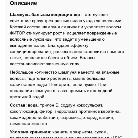
Описание
Шампунь-бальзам кондиционер
– это лучшее
сочетание сразу трех разных видов ухода за волосами.
Кроткий состав шампуня смягчает и укрепляет волосы.
ФИТОР стимулирует рост и исцеляет поврежденные
волосяные луковицы, что ведет к уменьшению
выпадения волос. Благодаря эффекту
кондиционирования, расчесывание становится намного
легче, появляется блеск и объем. Волосы
восстанавливают жизненную силу.
Небольшое количество шампуня нанести на влажные
волосы, тщательно растереть, смыть большим
количеством воды. Повторить, если нужно. При
попадании шампуня в глаза промыть их холодной
проточной водой.
Состав
: вода, трилон Б, содиум кокосульфат,
кокоглюкозид, фитор, гидролизат протеинов кератина,
кокамидопропилбетаин, шаромикс, хлорид натрия,
лимонная кислота.
Условия хранения
: хранить в закрытом, сухом,