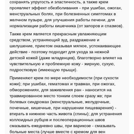
сохранять упругость и эластичность, а также крем
проявляет эффект обезболивания - при ушибах, ожогах,
менструальных болях, при болезненных симптомах в
желчном пузыре, для улучшения работы печени, для
нормализации работы кишечника (от запоров и спазмов).
Также крем является прекрасным увлажняющим
средством, устраняющий зуд, раздражение и
шелушение, приютом оказывая мягкое, успокаивающее
действие - поэтому подходит для ухода за нежной
детской кожей (даже младенцев), благотворно влияет на
чувствительную и проблемную кожу - жирную, сухую,
подростковую (имеющую прыщи).
Применяют крем по мере необходимости (при сухости
кожи); при ушибах, гематомах и травмах, при ожогах,
обморожениях, для заживления ран - наносится на
травмированное место тонким слоем сразу же; при
болевых синдромах (менструальные, желудочные,
почечные, кишечные, при нарушении пищеварения) -
втирать в нижнюю часть живота (спины); для устранения
коллоидных рубцов и послеоперационных швов
смазывать ежедневно швы, при варикозе - смазывать
больные места (лучше вместе с кремом для вен