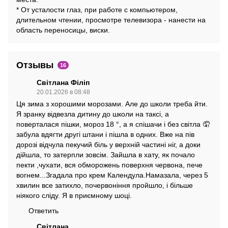
* От усталости глаз, при работе с компьютером,
длительном чтении, просмотре телевизора - нанести на
область переносицы, виски.
Отзывы
16
Світлана Філіп
20.01.2026 в 08:48
Ця зима з хорошими морозами. Але до школи треба йти.
Я зранку відвезла дитину до школи на таксі, а
поверталася пішки, мороз 18 °, а я спішачи і без світла 🤦
забула вдягти другі штани і пішла в одних. Вже на пів
дорозі відчула пекучий біль у верхній частині ніг, а доки
дійшла, то затерпли зовсім. Зайшла в хату, як почало
пекти ,чухати, вся обморожень поверхня червона, пече
вогнем...Згадала про крем Календула.Намазала, через 5
хвилин все затихло, почервоніння пройшло, і більше
ніякого сліду. Я в приємному шоці.
Ответить
Світлана