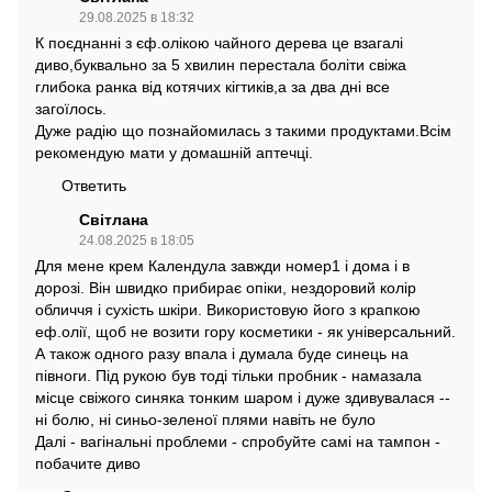
29.08.2025 в 18:32
К поєднанні з єф.олікою чайного дерева це взагалі
диво,буквально за 5 хвилин перестала боліти свіжа
глибока ранка від котячих кігтиків,а за два дні все
загоїлось.
Дуже радію що познайомилась з такими продуктами.Всім
рекомендую мати у домашній аптечці.
Ответить
Світлана
24.08.2025 в 18:05
Для мене крем Календула завжди номер1 і дома і в
дорозі. Він швидко прибирає опіки, нездоровий колір
обличчя і сухість шкіри. Використовую його з крапкою
еф.олії, щоб не возити гору косметики - як універсальний.
А також одного разу впала і думала буде синець на
півноги. Під рукою був тоді тільки пробник - намазала
місце свіжого синяка тонким шаром і дуже здивувалася --
ні болю, ні синьо-зеленої плями навіть не було
Далі - вагінальні проблеми - спробуйте самі на тампон -
побачите диво