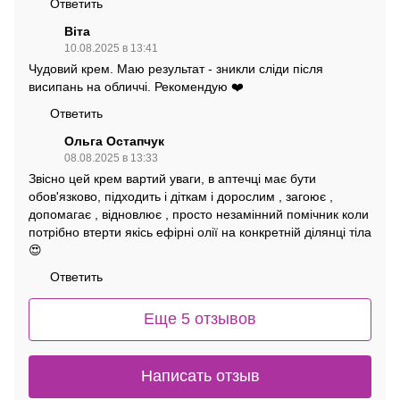
Ответить
Віта
10.08.2025 в 13:41
Чудовий крем. Маю результат - зникли сліди після
висипань на обличчі. Рекомендую ❤️
Ответить
Ольга Остапчук
08.08.2025 в 13:33
Звісно цей крем вартий уваги, в аптечці має бути
обов'язково, підходить і діткам і дорослим , загоює ,
допомагає , відновлює , просто незамінний помічник коли
потрібно втерти якісь ефірні олії на конкретній ділянці тіла
😍
Ответить
Еще 5 отзывов
Написать отзыв