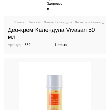
Vivasan
Vіvasan
Линия Календула
Део-крем Календула 
Део-крем Календула Vivasan 50
мл
Артикул:
I 889
1 отзыв