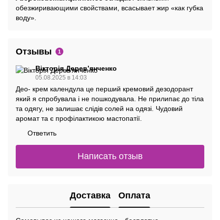
обезжиривающими свойствами, всасывает жир «как губка
воду».
Отзывы
1
Вікторія Деревʼянченко
05.08.2025 в 14:03
Део- крем календула це перший кремовий дезодорант
який я спробувала і не пошкодувала. Не прилипає до тіла
та одягу, не залишає слідів солей на одязі. Чудовий
аромат та є профілактикою мастопатії.
Ответить
Написать отзыв
Доставка
Оплата