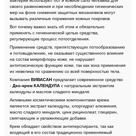
Бактерии используют пот и кожное сало человека для
своего размножения и при несоблюдении гигиенических
мер на фоне снижения защитных механизмов могут
вызывать различные поражения кожных покровов.
Вот почему важно знать об этом и обязательно
применять с гигиенической целью средства,
регулирующие процесс потоотделения.
Применение средств, препятствующих потообразованию
и потовыделению, не оказывает существенного влияния
на состав микрофлоры кожи, не нарушает
антитоксическую функцию кожи, так как зона применения
их невелика по сравнению со всей поверхностью тела.
Компания
ВИВАСАН
предлагает современное средство
-
Део-крем КАЛЕНДУЛА
с натуральным экстрактом
календулы и маслом сладкого миндаля.
Активными косметическими компонентами крема
являются экстракт календулы, хлоргидрат алюминия,
масло сладкого миндаля, цинк рицинолеат, глицерин,
смягчающие и увлажняющие добавки.
Крем обладает свойством антиперспиранта, так как
входящий в его состав традиционно применяемый