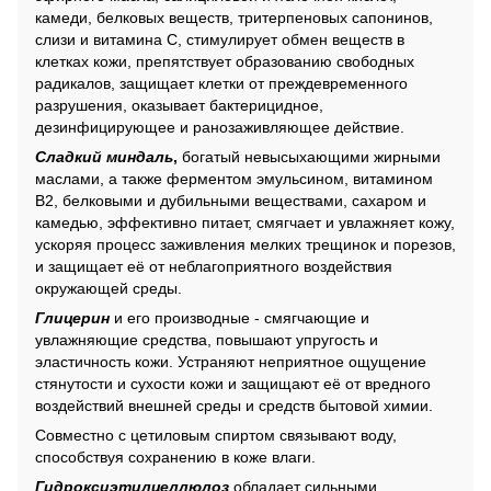
камеди, белковых веществ, тритерпеновых сапонинов,
слизи и витамина С, стимулирует обмен веществ в
клетках кожи, препятствует образованию свободных
радикалов, защищает клетки от преждевременного
разрушения, оказывает бактерицидное,
дезинфицирующее и ранозаживляющее действие.
Сладкий миндаль
,
богатый невысыхающими жирными
маслами, а также ферментом эмульсином, витамином
В2, белковыми и дубильными веществами, сахаром и
камедью, эффективно питает, смягчает и увлажняет кожу,
ускоряя процесс заживления мелких трещинок и порезов,
и защищает её от неблагоприятного воздействия
окружающей среды.
Глицерин
и его производные - смягчающие и
увлажняющие средства, повышают упругость и
эластичность кожи. Устраняют неприятное ощущение
стянутости и сухости кожи и защищают её от вредного
воздействий внешней среды и средств бытовой химии.
Совместно с цетиловым спиртом связывают воду,
способствуя сохранению в коже влаги.
Гидроксиэтилцеллюлоз
обладает сильными