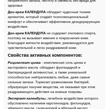
неприятного запаха, чистоту и свежесть без вреда для
здоровья.
Део-крем КАЛЕНДУЛА
обладает чудесным тонким
ароматом, который создаёт психоэмоциональный
комфорт и обеспечивает эффективное дезодорирующее
воздействие.
Део-крем КАЛЕНДУ
ЛА
не содержит этилового спирта,
поэтому не вызывает жжения и покраснения кожи.
Благодаря мягкости воздействия, рекомендуется для
чувствительной и легко раздражимой кожи.
С
войства активных компонентов:
Рицинолеат цинка
- комплексная соль цинка и
касторового масла -обладает фунгицидной и
бактерицидной активностью, а также уникальной
способностью нейтрализовать любые, даже самые
сильные запахи. Тормозит размножение бактерий,
образующих пахучие вещества, не оказывая при этом
раздражающего действия на кожные покровы.
Экстракт календулы
,
лечебное воздействие которого
обусловлено наличием каротиноидов, фитонцидов,
эфирного масла, салициловой и яблочной кислот,