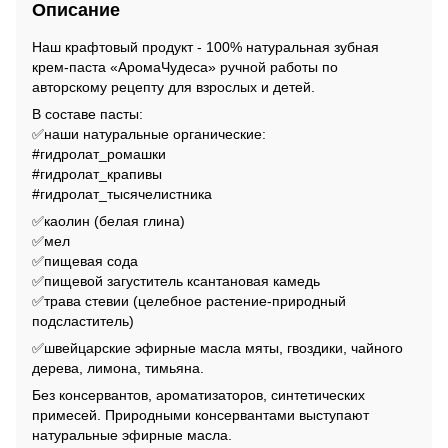
Описание
Наш крафтовый продукт - 100% натуральная зубная
крем-паста «АромаЧудеса» ручной работы по
авторскому рецепту для взрослых и детей.
В составе пасты:
✅наши натуральные органические:
#гидролат_ромашки
#гидролат_крапивы
#гидролат_тысячелистника
✅каолин (белая глина)
✅мел
✅пищевая сода
✅пищевой загуститель ксантановая камедь
✅трава стевии (целебное растение-природный
подсластитель)
✅швейцарские эфирные масла мяты, гвоздики, чайного
дерева, лимона, тимьяна.
Без консервантов, ароматизаторов, синтетических
примесей. Природными консервантами выступают
натуральные эфирные масла.