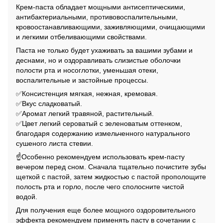
Крем-паста обладает мощными антисептическими,
антибактериальными, противовоспалительными,
кровоостанавливающими, заживляющими, очищающими
и легкими отбеливающими свойствами.
Паста не только будет ухаживать за вашими зубами и
деснами, но и оздоравливать слизистые оболочки
полости рта и носоглотки, уменьшая отеки,
воспалительные и застойные процессы.
✅Консистенция мягкая, нежная, кремовая.
✅Вкус сладковатый.
✅Аромат легкий травяной, растительный.
✅Цвет легкий сероватый с зеленоватым оттенком,
благодаря содержанию измельченного натурального
сушеного листа стевии.
☝️Особенно рекомендуем использовать крем-пасту
вечером перед сном. Сначала тщательно почистите зубы
щеткой с пастой, затем жидкостью с пастой прополощите
полость рта и горло, после чего сполосните чистой
водой.
Для получения еще более мощного оздоровительного
эффекта рекомендуем применять пасту в сочетании с