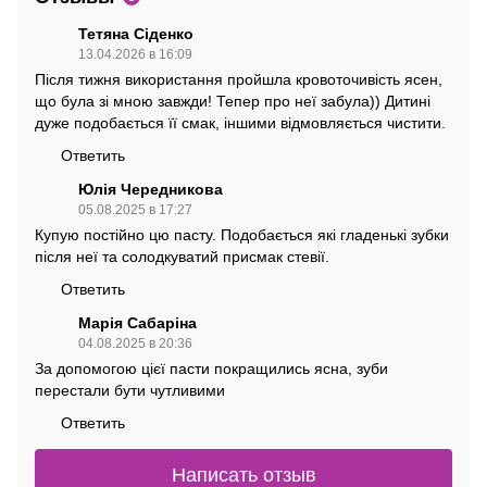
Тетяна Сіденко
13.04.2026 в 16:09
Після тижня використання пройшла кровоточивість ясен,
що була зі мною завжди! Тепер про неї забула)) Дитині
дуже подобається її смак, іншими відмовляється чистити.
Ответить
Юлія Чередникова
05.08.2025 в 17:27
Купую постійно цю пасту. Подобається які гладенькі зубки
після неї та солодкуватий присмак стевії.
Ответить
Марія Сабаріна
04.08.2025 в 20:36
За допомогою цієї пасти покращились ясна, зуби
перестали бути чутливими
Ответить
Написать отзыв